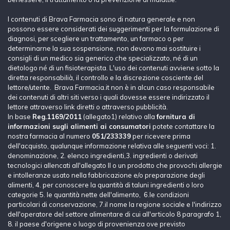
I contenuti di Brava Farmacia sono di natura generale e non
possono essere considerati dei suggerimenti per la formulazione di
diagnosi, per scegliere un trattamento, un farmaco o per
determinarne la sua sospensione, non devono mai sostituire i
consigli di un medico sia generico che specializzato, né di un
dietologo né di un fisioterapista. L'uso dei contenuti avviene sotto la
diretta responsabilià, il controllo e la discrezione cosciente del
lettore/utente. Brava Farmacia.it non è in alcun caso responsabile
dei contenuti di altri siti verso i quali dovesse essere indirizzato il
lettore attraverso link diretti o attraverso pubblicità.
In base
Reg.1169/2011
(allegato1) relativo alla
fornitura di
informazioni sugli alimenti ai consumatori
potete contattare la
nostra farmacia al numero
051/233339
per ricevere prima
dell'acquisto, qualunque informazione relativa alle seguenti voci: 1.
denominazione, 2. elenco ingredienti,3. ingredienti o derivati
tecnologici allencati all'allegato II o un prodotto che provochi allergie
e intolleranze usato nella fabbricazione e/o preparazione degli
alimenti, 4. per conoscere la quantità di taluni ingredienti o loro
categorie 5. le quantità nette dell'alimento, 6.le condizioni
particolari di conservazione, 7.il nome la regione sociale e l'indirizzo
dell'operatore del settore alimentare di cui all'articolo 8 paragrafo 1,
8. il paese d'origene o luogo di provenienza ove previsto