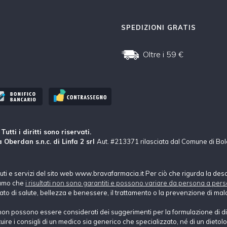
SPEDIZIONI GRATIS
Oltre i 59 €
tti i diritti sono riservati.
 Oberdan s.n.c. di Linfa 2 srl
Aut. #213371 rilasciata dal Comune di Bo
nuti e servizi del sito web www.bravafarmacia.it Per ciò che rigurda la des
hiamo che
i risultati non sono garantiti e possono variare da persona a pers
tato di salute, bellezza e benessere, il trattamento o la prevenzione di mala
non possono essere considerati dei suggerimenti per la formulazione di di
e i consigli di un medico sia generico che specializzato, né di un dietolog