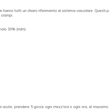
 hanno tutti un chiaro riferimento al sistema vascolare. Questi prin
i crampi.
nolo 30% (m/m).
ni acute, prendere 5 gocce ogni mezz'ora o ogni ora, al massimo