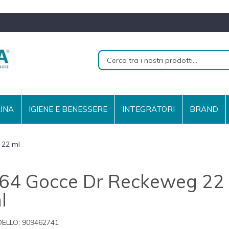
RINA
IGIENE E BENESSERE
INTEGRATORI
BRAND
 22 ml
64 Gocce Dr Reckeweg 22
l
ELLO:
909462741