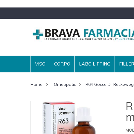
VISO
CORPO
LABO LIFTING
FILLE
Home
Omeopatia
R64 Gocce Dr Reckeweg
R
m
MOD