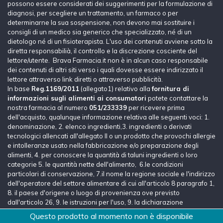
possono essere considerati dei suggerimenti per la formulazione di
diagnosi, per scegliere un trattamento, un farmaco o per
determinarne la sua sospensione, non devono mai sostituire i
consigli di un medico sia generico che specializzato, né di un
dietologo né di un fisioterapista. L'uso dei contenuti avviene sotto la
diretta responsabilià, il controllo e la discrezione cosciente del
lettore/utente. Brava Farmacia.it non è in alcun caso responsabile
dei contenuti di altri siti verso i quali dovesse essere indirizzato il
lettore attraverso link diretti o attraverso pubblicità.
In base
Reg.1169/2011
(allegato1) relativo alla
fornitura di
informazioni sugli alimenti ai consumatori
potete contattare la
nostra farmacia al numero
051/233339
per ricevere prima
dell'acquisto, qualunque informazione relativa alle seguenti voci: 1.
denominazione, 2. elenco ingredienti,3. ingredienti o derivati
tecnologici allencati all'allegato II o un prodotto che provochi allergie
e intolleranze usato nella fabbricazione e/o preparazione degli
alimenti, 4. per conoscere la quantità di taluni ingredienti o loro
categorie 5. le quantità nette dell'alimento, 6.le condizioni
particolari di conservazione, 7.il nome la regione sociale e l'indirizzo
dell'operatore del settore alimentare di cui all'articolo 8 paragrafo 1,
8. il paese d'origene o luogo di provenienza ove previsto
dall'articolo 26, 9. le istruzioni per l'uso, 9. la dichiarazione
nutrizionale, 10. il titolo alcolimetrico e volumetrico effettivo.
Questo prodotto al momento non è disponibile