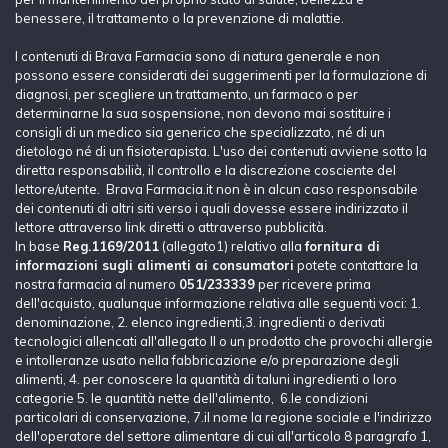
benessere, il trattamento o la prevenzione di malattie.
I contenuti di Brava Farmacia sono di natura generale e non
possono essere considerati dei suggerimenti per la formulazione di
diagnosi, per scegliere un trattamento, un farmaco o per
determinarne la sua sospensione, non devono mai sostituire i
consigli di un medico sia generico che specializzato, né di un
dietologo né di un fisioterapista. L'uso dei contenuti avviene sotto la
diretta responsabilià, il controllo e la discrezione cosciente del
lettore/utente. Brava Farmacia.it non è in alcun caso responsabile
dei contenuti di altri siti verso i quali dovesse essere indirizzato il
lettore attraverso link diretti o attraverso pubblicità.
In base
Reg.1169/2011
(allegato1) relativo alla
fornitura di
informazioni sugli alimenti ai consumatori
potete contattare la
nostra farmacia al numero
051/233339
per ricevere prima
dell'acquisto, qualunque informazione relativa alle seguenti voci: 1.
denominazione, 2. elenco ingredienti,3. ingredienti o derivati
tecnologici allencati all'allegato II o un prodotto che provochi allergie
e intolleranze usato nella fabbricazione e/o preparazione degli
alimenti, 4. per conoscere la quantità di taluni ingredienti o loro
categorie 5. le quantità nette dell'alimento, 6.le condizioni
particolari di conservazione, 7.il nome la regione sociale e l'indirizzo
dell'operatore del settore alimentare di cui all'articolo 8 paragrafo 1,