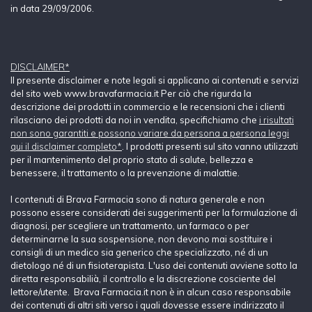
in data 29/09/2006.
DISCLAIMER*
Il presente disclaimer e note legali si applicano ai contenuti e servizi
del sito web www.bravafarmacia.it Per ciò che rigurda la
descrizione dei prodotti in commercio e le recensioni che i clienti
rilasciano dei prodotti da noi in vendita, specifichiamo che
i risultati
non sono garantiti e possono variare da persona a persona leggi
qui il disclaimer completo*
. I prodotti presenti sul sito vanno utilizzati
per il mantenimento del proprio stato di salute, bellezza e
benessere, il trattamento o la prevenzione di malattie.
I contenuti di Brava Farmacia sono di natura generale e non
possono essere considerati dei suggerimenti per la formulazione di
diagnosi, per scegliere un trattamento, un farmaco o per
determinarne la sua sospensione, non devono mai sostituire i
consigli di un medico sia generico che specializzato, né di un
dietologo né di un fisioterapista. L'uso dei contenuti avviene sotto la
diretta responsabilià, il controllo e la discrezione cosciente del
lettore/utente. Brava Farmacia.it non è in alcun caso responsabile
dei contenuti di altri siti verso i quali dovesse essere indirizzato il