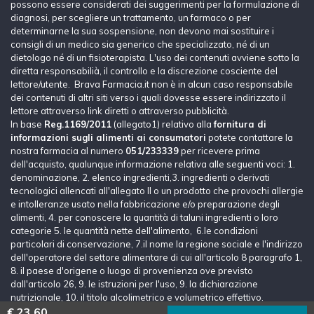
possono essere considerati dei suggerimenti per la formulazione di
diagnosi, per scegliere un trattamento, un farmaco o per
determinarne la sua sospensione, non devono mai sostituire i
consigli di un medico sia generico che specializzato, né di un
dietologo né di un fisioterapista. L'uso dei contenuti avviene sotto la
diretta responsabilià, il controllo e la discrezione cosciente del
lettore/utente. Brava Farmacia.it non è in alcun caso responsabile
dei contenuti di altri siti verso i quali dovesse essere indirizzato il
lettore attraverso link diretti o attraverso pubblicità.
In base
Reg.1169/2011
(allegato1) relativo alla
fornitura di
informazioni sugli alimenti ai consumatori
potete contattare la
nostra farmacia al numero
051/233339
per ricevere prima
dell'acquisto, qualunque informazione relativa alle seguenti voci: 1.
denominazione, 2. elenco ingredienti,3. ingredienti o derivati
tecnologici allencati all'allegato II o un prodotto che provochi allergie
e intolleranze usato nella fabbricazione e/o preparazione degli
alimenti, 4. per conoscere la quantità di taluni ingredienti o loro
categorie 5. le quantità nette dell'alimento, 6.le condizioni
particolari di conservazione, 7.il nome la regione sociale e l'indirizzo
dell'operatore del settore alimentare di cui all'articolo 8 paragrafo 1,
8. il paese d'origene o luogo di provenienza ove previsto
dall'articolo 26, 9. le istruzioni per l'uso, 9. la dichiarazione
nutrizionale, 10. il titolo alcolimetrico e volumetrico effettivo.
€ 23,60