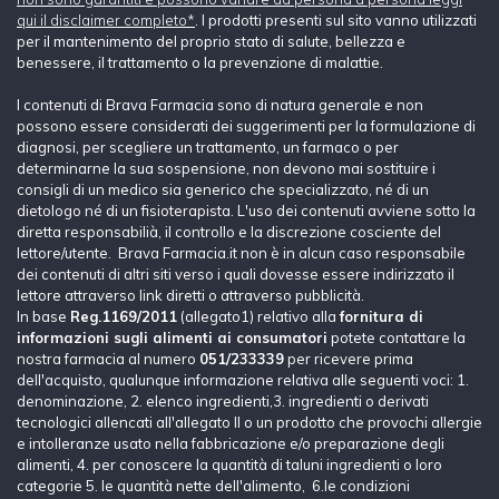
qui il disclaimer completo*
. I prodotti presenti sul sito vanno utilizzati
per il mantenimento del proprio stato di salute, bellezza e
benessere, il trattamento o la prevenzione di malattie.
I contenuti di Brava Farmacia sono di natura generale e non
possono essere considerati dei suggerimenti per la formulazione di
diagnosi, per scegliere un trattamento, un farmaco o per
determinarne la sua sospensione, non devono mai sostituire i
consigli di un medico sia generico che specializzato, né di un
dietologo né di un fisioterapista. L'uso dei contenuti avviene sotto la
diretta responsabilià, il controllo e la discrezione cosciente del
lettore/utente. Brava Farmacia.it non è in alcun caso responsabile
dei contenuti di altri siti verso i quali dovesse essere indirizzato il
lettore attraverso link diretti o attraverso pubblicità.
In base
Reg.1169/2011
(allegato1) relativo alla
fornitura di
informazioni sugli alimenti ai consumatori
potete contattare la
nostra farmacia al numero
051/233339
per ricevere prima
dell'acquisto, qualunque informazione relativa alle seguenti voci: 1.
denominazione, 2. elenco ingredienti,3. ingredienti o derivati
tecnologici allencati all'allegato II o un prodotto che provochi allergie
e intolleranze usato nella fabbricazione e/o preparazione degli
alimenti, 4. per conoscere la quantità di taluni ingredienti o loro
categorie 5. le quantità nette dell'alimento, 6.le condizioni