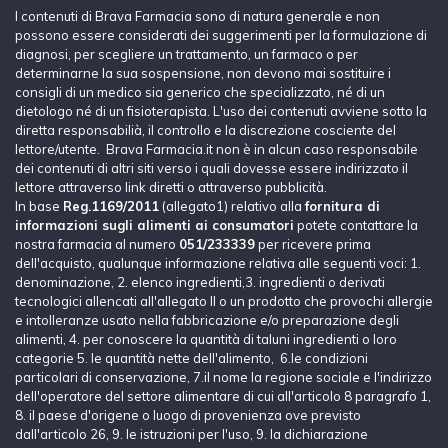
I contenuti di Brava Farmacia sono di natura generale e non
possono essere considerati dei suggerimenti per la formulazione di
diagnosi, per scegliere un trattamento, un farmaco o per
determinarne la sua sospensione, non devono mai sostituire i
consigli di un medico sia generico che specializzato, né di un
dietologo né di un fisioterapista. L'uso dei contenuti avviene sotto la
diretta responsabilià, il controllo e la discrezione cosciente del
lettore/utente. Brava Farmacia.it non è in alcun caso responsabile
dei contenuti di altri siti verso i quali dovesse essere indirizzato il
lettore attraverso link diretti o attraverso pubblicità.
In base
Reg.1169/2011
(allegato1) relativo alla
fornitura di
informazioni sugli alimenti ai consumatori
potete contattare la
nostra farmacia al numero
051/233339
per ricevere prima
dell'acquisto, qualunque informazione relativa alle seguenti voci: 1.
denominazione, 2. elenco ingredienti,3. ingredienti o derivati
tecnologici allencati all'allegato II o un prodotto che provochi allergie
e intolleranze usato nella fabbricazione e/o preparazione degli
alimenti, 4. per conoscere la quantità di taluni ingredienti o loro
categorie 5. le quantità nette dell'alimento, 6.le condizioni
particolari di conservazione, 7.il nome la regione sociale e l'indirizzo
dell'operatore del settore alimentare di cui all'articolo 8 paragrafo 1,
8. il paese d'origene o luogo di provenienza ove previsto
dall'articolo 26, 9. le istruzioni per l'uso, 9. la dichiarazione