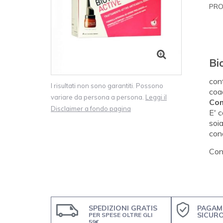
PRO
Bi
con
I risultati non sono garantiti. Possono
coad
variare da persona a persona.
Leggi il
Co
Disclaimer a fondo pagina
E' c
soia
cond
Conf
SPEDIZIONI GRATIS
PAGAM
SICUR
PER SPESE OLTRE GLI
59€