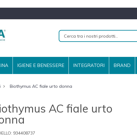
RINA
IGIENE E BENESSERE
INTEGRATORI
BRAND
i
Biothymus AC fiale urto donna
iothymus AC fiale urto
onna
ELLO:
934408737