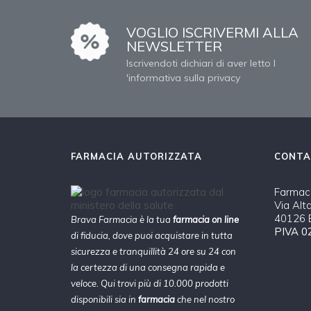
VOGLIO ISCRIVERMI ALLA
NEWSLETTER
Iscrivendoti dichiari di aver letto l
'informativa sulla privacy
FARMACIA AUTORIZZATA
CONTA
Farmaci
Via Alt
40126 B
Brava Farmacia è la tua
farmacia on line
PIVA 0
di fiducia, dove puoi acquistare in tutta
sicurezza e tranquillità 24 ore su 24 con
la certezza di una consegna rapida e
veloce. Qui trovi più di 10.000 prodotti
disponibili sia in
farmacia
che nel nostro