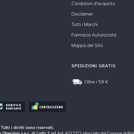
Condizioni d'acquisto
Disclaimer
Tutti i Marchi
Farmacia Autorizzata
Mappa del Sito
SPEDIZIONI GRATIS
Oltre i 59 €
tti i diritti sono riservati.
 Oberdan s.n.c. di Linfa 2 srl
Aut. #213371 rilasciata dal Comune di Bo