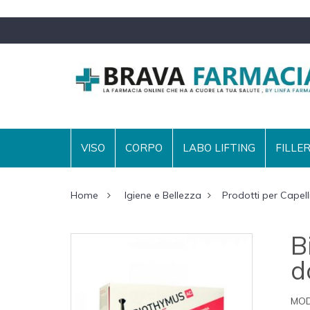
VISO
CORPO
LABO LIFTING
FILLE
Home
Igiene e Bellezza
Prodotti per Capell
B
d
MOD