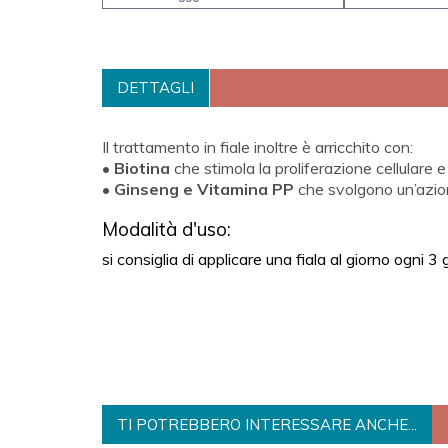
DETTAGLI
Il trattamento in fiale inoltre è arricchito con:
•
Biotina
che stimola la proliferazione cellulare e
•
Ginseng e Vitamina PP
che svolgono un’azion
Modalità d'uso:
si consiglia di applicare una fiala al giorno ogni 
TI POTREBBERO INTERESSARE ANCHE...