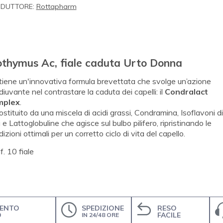
DUTTORE:
Rottapharm
othymus Ac, fiale caduta Urto Donna
tiene un'innovativa formula brevettata che svolge un’azione
iuvante nel contrastare la caduta dei capelli: il
Condralact
mplex
.
ostituito da una miscela di acidi grassi, Condramina, Isoflavoni di
 e Lattoglobuline che agisce sul bulbo pilifero, ripristinando le
izioni ottimali per un corretto ciclo di vita del capello.
. 10 fiale
ENTO
SPEDIZIONE
RESO
O
FACILE
IN 24/48 ORE