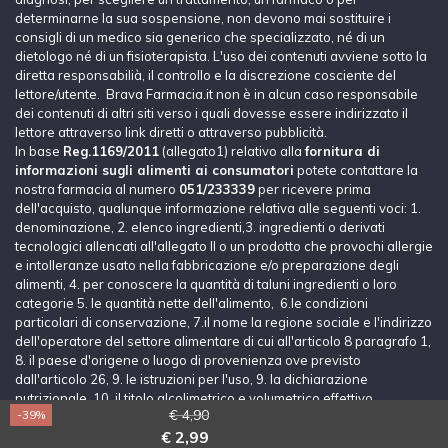
determinarne la sua sospensione, non devono mai sostituire i
consigli di un medico sia generico che specializzato, né di un
dietologo né di un fisioterapista. L'uso dei contenuti avviene sotto la
diretta responsabilià, il controllo e la discrezione cosciente del
lettore/utente. Brava Farmacia.it non è in alcun caso responsabile
dei contenuti di altri siti verso i quali dovesse essere indirizzato il
lettore attraverso link diretti o attraverso pubblicità.
In base
Reg.1169/2011
(allegato1) relativo alla
fornitura di
informazioni sugli alimenti ai consumatori
potete contattare la
nostra farmacia al numero
051/233339
per ricevere prima
dell'acquisto, qualunque informazione relativa alle seguenti voci: 1.
denominazione, 2. elenco ingredienti,3. ingredienti o derivati
tecnologici allencati all'allegato II o un prodotto che provochi allergie
e intolleranze usato nella fabbricazione e/o preparazione degli
alimenti, 4. per conoscere la quantità di taluni ingredienti o loro
categorie 5. le quantità nette dell'alimento, 6.le condizioni
particolari di conservazione, 7.il nome la regione sociale e l'indirizzo
dell'operatore del settore alimentare di cui all'articolo 8 paragrafo 1,
8. il paese d'origene o luogo di provenienza ove previsto
dall'articolo 26, 9. le istruzioni per l'uso, 9. la dichiarazione
nutrizionale, 10. il titolo alcolimetrico e volumetrico effettivo.
€ 4,90
-39%
Lascia un messaggio
€ 2,99