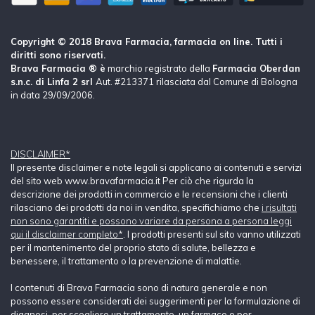
Copyright © 2018 Brava Farmacia, farmacia on line. Tutti i
diritti sono riservati.
Brava Farmacia ® è
marchio registrato della
Farmacia Oberdan
s.n.c. di Linfa 2 srl
Aut. #213371 rilasciata dal Comune di Bologna
in data 29/09/2006.
DISCLAIMER*
Il presente disclaimer e note legali si applicano ai contenuti e servizi
del sito web www.bravafarmacia.it Per ciò che rigurda la
descrizione dei prodotti in commercio e le recensioni che i clienti
rilasciano dei prodotti da noi in vendita, specifichiamo che
i risultati
non sono garantiti e possono variare da persona a persona leggi
qui il disclaimer completo*
. I prodotti presenti sul sito vanno utilizzati
per il mantenimento del proprio stato di salute, bellezza e
benessere, il trattamento o la prevenzione di malattie.
I contenuti di Brava Farmacia sono di natura generale e non
possono essere considerati dei suggerimenti per la formulazione di
diagnosi, per scegliere un trattamento, un farmaco o per