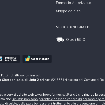
Farmacia Autorizzata
Mappa del Sito
SPEDIZIONI GRATIS
Oltre i 59 €
tti i diritti sono riservati.
 Oberdan s.n.c. di Linfa 2 srl
Aut. #213371 rilasciata dal Comune di Bo
nuti e servizi del sito web www.bravafarmacia.it Per ciò che rigurda la des
hiamo che
i risultati non sono garantiti e possono variare da persona a pers
tato di salute, bellezza e benessere, il trattamento o la prevenzione di mala