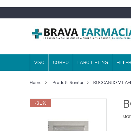
VISO
CORPO
LABO LIFTING
FILLE
Home
Prodotti Sanitari
BOCCAGLIO VT A
B
-31%
MOD