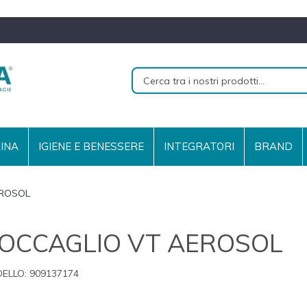
RINA
IGIENE E BENESSERE
INTEGRATORI
BRAND
EROSOL
OCCAGLIO VT AEROSOL
ELLO:
909137174