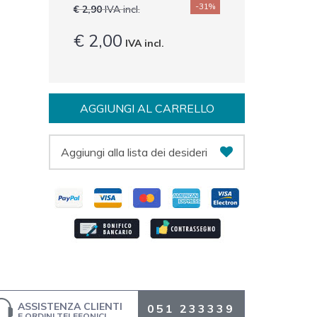
-31%
€ 2,90
IVA incl.
€ 2,00
IVA incl.
AGGIUNGI AL CARRELLO
Aggiungi alla lista dei desideri
ASSISTENZA CLIENTI
051 233339
E ORDINI TELEFONICI