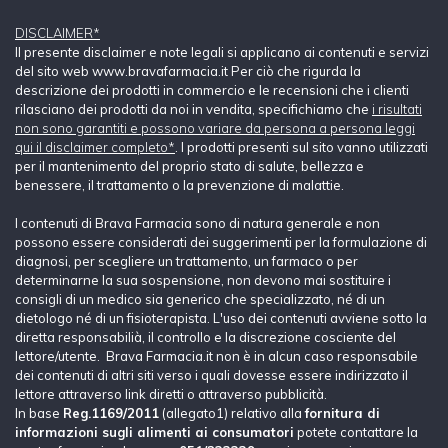
DISCLAIMER*
Il presente disclaimer e note legali si applicano ai contenuti e servizi
del sito web www.bravafarmacia.it Per ciò che rigurda la
descrizione dei prodotti in commercio e le recensioni che i clienti
rilasciano dei prodotti da noi in vendita, specifichiamo che
i risultati
non sono garantiti e possono variare da persona a persona leggi
qui il disclaimer completo*
. I prodotti presenti sul sito vanno utilizzati
per il mantenimento del proprio stato di salute, bellezza e
benessere, il trattamento o la prevenzione di malattie.
I contenuti di Brava Farmacia sono di natura generale e non
possono essere considerati dei suggerimenti per la formulazione di
diagnosi, per scegliere un trattamento, un farmaco o per
determinarne la sua sospensione, non devono mai sostituire i
consigli di un medico sia generico che specializzato, né di un
dietologo né di un fisioterapista. L'uso dei contenuti avviene sotto la
diretta responsabilià, il controllo e la discrezione cosciente del
lettore/utente. Brava Farmacia.it non è in alcun caso responsabile
dei contenuti di altri siti verso i quali dovesse essere indirizzato il
lettore attraverso link diretti o attraverso pubblicità.
In base
Reg.1169/2011
(allegato1) relativo alla
fornitura di
informazioni sugli alimenti ai consumatori
potete contattare la