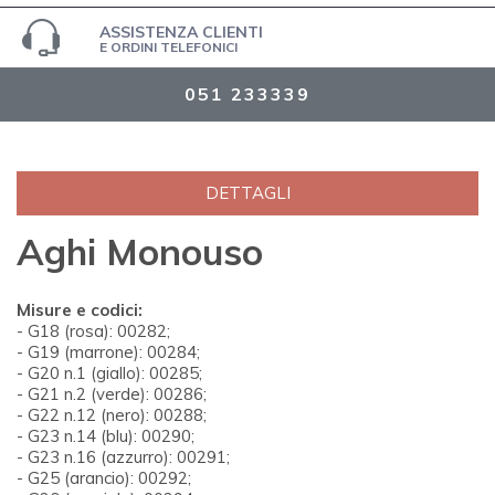
ASSISTENZA CLIENTI
E ORDINI TELEFONICI
051 233339
DETTAGLI
Aghi Monouso
Misure e codici:
- G18 (rosa): 00282;
- G19 (marrone): 00284;
- G20 n.1 (giallo): 00285;
- G21 n.2 (verde): 00286;
- G22 n.12 (nero): 00288;
- G23 n.14 (blu): 00290;
- G23 n.16 (azzurro): 00291;
- G25 (arancio): 00292;