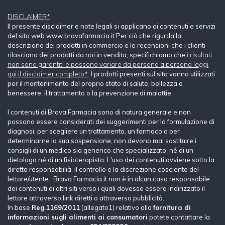
DISCLAIMER*
Il presente disclaimer e note legali si applicano ai contenuti e servizi
del sito web www.bravafarmacia.it Per ciò che rigurda la
descrizione dei prodotti in commercio e le recensioni che i clienti
rilasciano dei prodotti da noi in vendita, specifichiamo che
i risultati
non sono garantiti e possono variare da persona a persona leggi
qui il disclaimer completo*
. I prodotti presenti sul sito vanno utilizzati
per il mantenimento del proprio stato di salute, bellezza e
benessere, il trattamento o la prevenzione di malattie.
I contenuti di Brava Farmacia sono di natura generale e non
possono essere considerati dei suggerimenti per la formulazione di
diagnosi, per scegliere un trattamento, un farmaco o per
determinarne la sua sospensione, non devono mai sostituire i
consigli di un medico sia generico che specializzato, né di un
dietologo né di un fisioterapista. L'uso dei contenuti avviene sotto la
diretta responsabilià, il controllo e la discrezione cosciente del
lettore/utente. Brava Farmacia.it non è in alcun caso responsabile
dei contenuti di altri siti verso i quali dovesse essere indirizzato il
lettore attraverso link diretti o attraverso pubblicità.
In base
Reg.1169/2011
(allegato1) relativo alla
fornitura di
informazioni sugli alimenti ai consumatori
potete contattare la