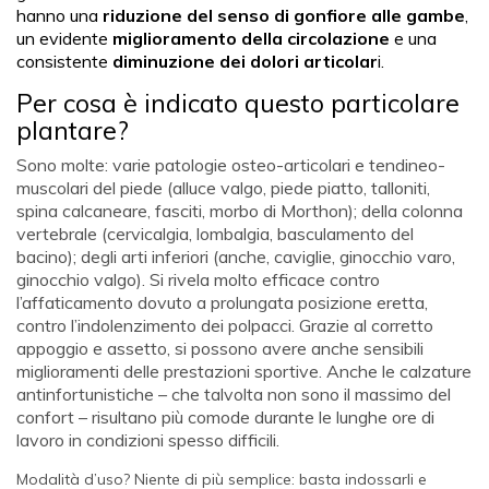
hanno una
riduzione del senso di gonfiore alle gambe
,
un evidente
miglioramento della circolazione
e una
consistente
diminuzione dei dolori articolar
i.
Per cosa è indicato questo particolare
plantare?
Sono molte: varie patologie osteo-articolari e tendineo-
muscolari del piede (alluce valgo, piede piatto, talloniti,
spina calcaneare, fasciti, morbo di Morthon); della colonna
vertebrale (cervicalgia, lombalgia, basculamento del
bacino); degli arti inferiori (anche, caviglie, ginocchio varo,
ginocchio valgo). Si rivela molto efficace contro
l’affaticamento dovuto a prolungata posizione eretta,
contro l’indolenzimento dei polpacci. Grazie al corretto
appoggio e assetto, si possono avere anche sensibili
miglioramenti delle prestazioni sportive. Anche le calzature
antinfortunistiche – che talvolta non sono il massimo del
confort – risultano più comode durante le lunghe ore di
lavoro in condizioni spesso difficili.
Modalità d’uso? Niente di più semplice: basta indossarli e