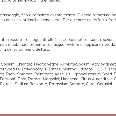
 paraffina liquida, nickel tested.
 massaggio, fino a completo assorbimento. È ideale al mattino pe
o le condizioni ottimali di benessere. Per ottenere un “effetto fre
to rossore, conseguenti all’efficacia cosmetica, sono reazioni 
quare abbondantemente con acqua. Evitare di applicare il prodott
zona del corpo prima dell’uso.
 Sodium Chloride; Hydroxyethyl Acrylate/Sodium Acryloyldime
el Seed Oil Polyglyceryl-6 Esters; Menthyl Lactate; PEG-7 Trime
hate; Escin; Sorbitan Palmitate; Aesculus Hippocastanum Seed E
orskohlii Root Extract; Magnolol; Limonene; Citrus Aurantifolia 
it Extract; Sodium Benzoate; Potassium Sorbate; Citral; Geraniol.