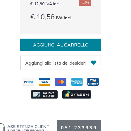
-18%
€ 12,90
IVA incl.
€ 10,58
IVA incl.
AGGIUNGI AL CARRELLO
Aggiungi alla lista dei desideri
ASSISTENZA CLIENTI
051 233339
E ORDINI TELEFONICI