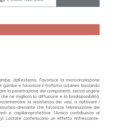
be, dall’esterno. Favorisce la microcircolazione
alle gambe e favorisce il trofismo cutaneo lasciando
entare la penetrazione dei componenti, senza ungere
he ne migliora la diffusione e la biodisponibilità,
crementare la resistenza dei vasi, a riattivare i
 osmotico-drenante che favorisce l’eliminazione dei
ti e capillaroprotettive, l’Arnica contribuisce al
hyl Lactate conferiscono un effetto rinfrescante-