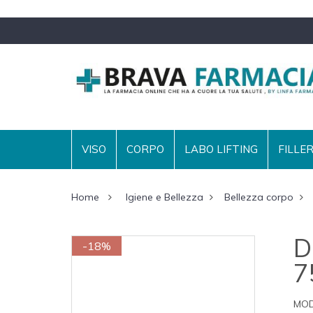
VISO
CORPO
LABO LIFTING
FILLE
Home
Igiene e Bellezza
Bellezza corpo
D
-18%
7
MOD