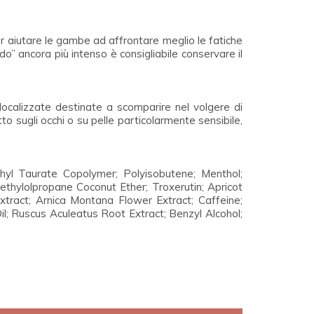
r aiutare le gambe ad affrontare meglio le fatiche
ddo” ancora più intenso è consigliabile conservare il
localizzate destinate a scomparire nel volgere di
o sugli occhi o su pelle particolarmente sensibile,
thyl Taurate Copolymer; Polyisobutene; Menthol;
thylolpropane Coconut Ether; Troxerutin; Apricot
xtract; Arnica Montana Flower Extract; Caffeine;
Oil; Ruscus Aculeatus Root Extract; Benzyl Alcohol;