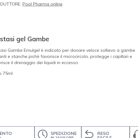
DUTTORE:
Pool Pharma online
stasi gel Gambe
asi Gambe Emulgel è indicato per donare veloce sollievo a gambe
nti e stanche pichè favorisce il microcircolo, protegge i capillari e
risce il drenaggio dei liquidi in eccesso.
o 75ml
ENTO
SPEDIZIONE
RESO
O
FACILE
IN 24/48 ORE