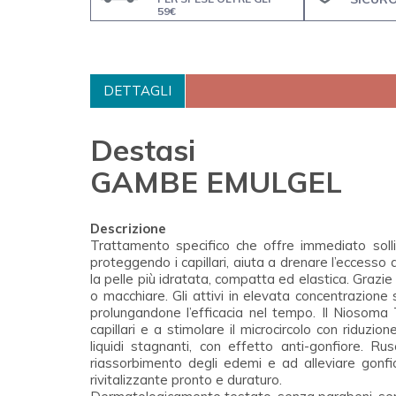
59€
DETTAGLI
Destasi
GAMBE EMULGEL
Descrizione
Trattamento specifico che offre immediato solli
proteggendo i capillari, aiuta a drenare l’eccesso 
la pelle più idratata, compatta ed elastica. Grazi
o macchiare. Gli attivi in elevata concentrazione 
prolungandone l’efficacia nel tempo. Il Niosoma 
capillari e a stimolare il microcircolo con riduzi
liquidi stagnanti, con effetto anti-gonfiore. Rus
riassorbimento degli edemi e ad alleviare gonfio
rivitalizzante pronto e duraturo.