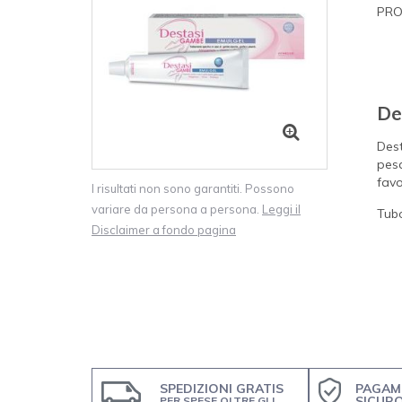
PRO
De
Dest
pesa
favo
I risultati non sono garantiti. Possono
variare da persona a persona.
Leggi il
Tub
Disclaimer a fondo pagina
SPEDIZIONI GRATIS
PAGAM
SICUR
PER SPESE OLTRE GLI