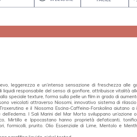
evo, leggerezza e un’intensa sensazione di freschezza alle gam
di liquidi responsabile del senso di gonfiore, attribuisce vitalità 
e alla speciale texture, forma sulla pelle un film in grado di aum
sono veicolati attraverso Niosomi, innovativo sistema di rilascio c
Troxerutina e il Niosoma Escina-Caffeina-Forskolina aiutano a in
one dell’edema. I Sali Marini del Mar Morto sviluppano un’azione
co, Mirtillo e Ippocastano hanno proprietà defaticanti, tonifican
ri, formicolli, prurito. Olio Essenziale di Lime, Mentolo e Ment