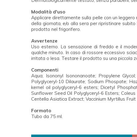
Dermatologicamente testato, senza parabeni, senza
Modalità d'uso
Applicare direttamente sulla pelle con un leggero
della giornata, e/o alla sera per ripristinare subit
prodotto nel frigorifero.
Avvertenze
Uso esterno. La sensazione di freddo e il modera
qualche minuto. In caso di rossore eccessivo sciac
irritata o lesa. Testare il prodotto su una piccola 
Componenti
Aqua; Isononyl Isononanoate; Propylene Glycol;
Polyglyceryl-10 Dilaurate; Sodium Phospate; Haz
kernel oil polyglyceryl-6 esters; Dicetyl Phosp
Sunflower Seed Oil Polyglyceryl-6 Esters; Coleus F
Centella Asiatica Extract; Vaccinium Myrtillus Fru
Formato
Tubo da 75 ml.