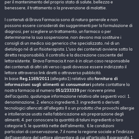
per il mantenimento del proprio stato di salute, bellezza e
benessere, il trattamento o la prevenzione di malattie.
I contenuti di Brava Farmacia sono di natura generale e non
possono essere considerati dei suggerimenti per la formulazione di
diagnosi, per scegliere un trattamento, un farmaco o per
determinarne la sua sospensione, non devono mai sostituire i
consigli di un medico sia generico che specializzato, né di un
dietologo né di un fisioterapista. L'uso dei contenuti avviene sotto la
diretta responsabilià, il controllo e la discrezione cosciente del
lettore/utente. Brava Farmacia.it non è in alcun caso responsabile
dei contenuti di altri siti verso i quali dovesse essere indirizzato il
lettore attraverso link diretti o attraverso pubblicità.
In base
Reg.1169/2011
(allegato1) relativo alla
fornitura di
informazioni sugli alimenti ai consumatori
potete contattare la
nostra farmacia al numero
051/233339
per ricevere prima
dell'acquisto, qualunque informazione relativa alle seguenti voci: 1.
denominazione, 2. elenco ingredienti,3. ingredienti o derivati
tecnologici allencati all'allegato II o un prodotto che provochi allergie
e intolleranze usato nella fabbricazione e/o preparazione degli
alimenti, 4. per conoscere la quantità di taluni ingredienti o loro
categorie 5. le quantità nette dell'alimento, 6.le condizioni
particolari di conservazione, 7.il nome la regione sociale e l'indirizzo
dell'operatore del settore alimentare di cui all'articolo 8 paragrafo 1,