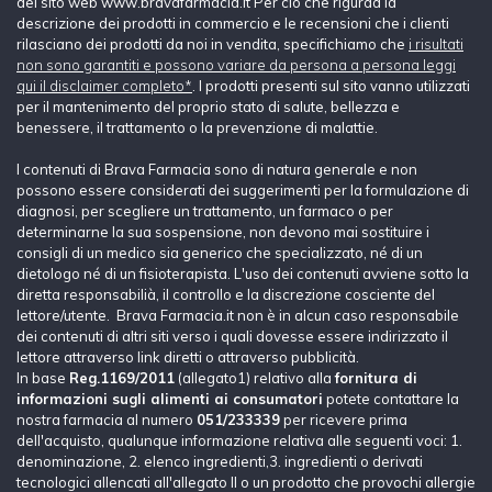
del sito web www.bravafarmacia.it Per ciò che rigurda la
descrizione dei prodotti in commercio e le recensioni che i clienti
rilasciano dei prodotti da noi in vendita, specifichiamo che
i risultati
non sono garantiti e possono variare da persona a persona leggi
qui il disclaimer completo*
. I prodotti presenti sul sito vanno utilizzati
per il mantenimento del proprio stato di salute, bellezza e
benessere, il trattamento o la prevenzione di malattie.
I contenuti di Brava Farmacia sono di natura generale e non
possono essere considerati dei suggerimenti per la formulazione di
diagnosi, per scegliere un trattamento, un farmaco o per
determinarne la sua sospensione, non devono mai sostituire i
consigli di un medico sia generico che specializzato, né di un
dietologo né di un fisioterapista. L'uso dei contenuti avviene sotto la
diretta responsabilià, il controllo e la discrezione cosciente del
lettore/utente. Brava Farmacia.it non è in alcun caso responsabile
dei contenuti di altri siti verso i quali dovesse essere indirizzato il
lettore attraverso link diretti o attraverso pubblicità.
In base
Reg.1169/2011
(allegato1) relativo alla
fornitura di
informazioni sugli alimenti ai consumatori
potete contattare la
nostra farmacia al numero
051/233339
per ricevere prima
dell'acquisto, qualunque informazione relativa alle seguenti voci: 1.
denominazione, 2. elenco ingredienti,3. ingredienti o derivati
tecnologici allencati all'allegato II o un prodotto che provochi allergie