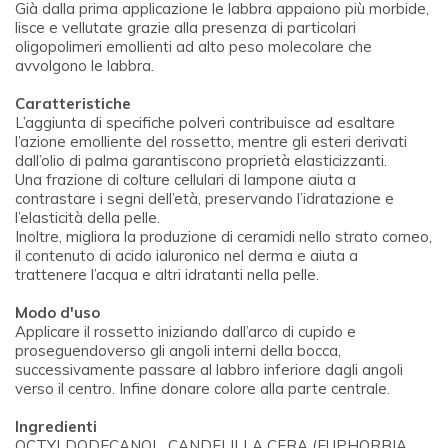
Già dalla prima applicazione le labbra appaiono più morbide,
lisce e vellutate grazie alla presenza di particolari
oligopolimeri emollienti ad alto peso molecolare che
avvolgono le labbra.
Caratteristiche
L’aggiunta di specifiche polveri contribuisce ad esaltare
l’azione emolliente del rossetto, mentre gli esteri derivati
dall’olio di palma garantiscono proprietà elasticizzanti.
Una frazione di colture cellulari di lampone aiuta a
contrastare i segni dell’età, preservando l’idratazione e
l’elasticità della pelle.
Inoltre, migliora la produzione di ceramidi nello strato corneo,
il contenuto di acido ialuronico nel derma e aiuta a
trattenere l’acqua e altri idratanti nella pelle.
Modo d'uso
Applicare il rossetto iniziando dall’arco di cupido e
proseguendoverso gli angoli interni della bocca,
successivamente passare al labbro inferiore dagli angoli
verso il centro. Infine donare colore alla parte centrale.
Ingredienti
OCTYLDODECANOL, CANDELILLA CERA (EUPHORBIA