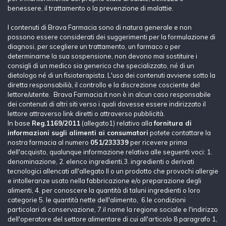
benessere, il trattamento o la prevenzione di malattie.
I contenuti di Brava Farmacia sono di natura generale e non
possono essere considerati dei suggerimenti per la formulazione di
diagnosi, per scegliere un trattamento, un farmaco o per
determinarne la sua sospensione, non devono mai sostituire i
consigli di un medico sia generico che specializzato, né di un
dietologo né di un fisioterapista. L'uso dei contenuti avviene sotto la
diretta responsabilià, il controllo e la discrezione cosciente del
lettore/utente. Brava Farmacia.it non è in alcun caso responsabile
dei contenuti di altri siti verso i quali dovesse essere indirizzato il
lettore attraverso link diretti o attraverso pubblicità.
In base
Reg.1169/2011
(allegato1) relativo alla
fornitura di
informazioni sugli alimenti ai consumatori
potete contattare la
nostra farmacia al numero
051/233339
per ricevere prima
dell'acquisto, qualunque informazione relativa alle seguenti voci: 1.
denominazione, 2. elenco ingredienti,3. ingredienti o derivati
tecnologici allencati all'allegato II o un prodotto che provochi allergie
e intolleranze usato nella fabbricazione e/o preparazione degli
alimenti, 4. per conoscere la quantità di taluni ingredienti o loro
categorie 5. le quantità nette dell'alimento, 6.le condizioni
particolari di conservazione, 7.il nome la regione sociale e l'indirizzo
dell'operatore del settore alimentare di cui all'articolo 8 paragrafo 1,