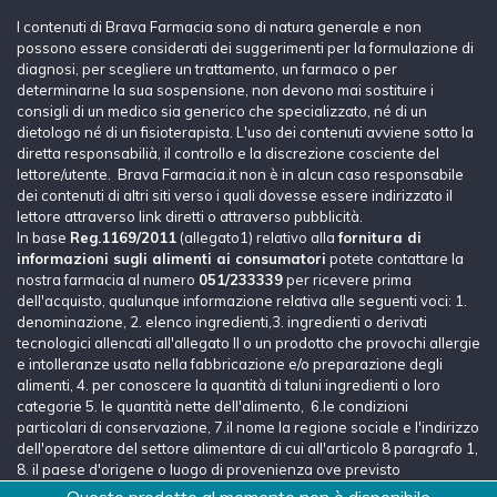
I contenuti di Brava Farmacia sono di natura generale e non
possono essere considerati dei suggerimenti per la formulazione di
diagnosi, per scegliere un trattamento, un farmaco o per
determinarne la sua sospensione, non devono mai sostituire i
consigli di un medico sia generico che specializzato, né di un
dietologo né di un fisioterapista. L'uso dei contenuti avviene sotto la
diretta responsabilià, il controllo e la discrezione cosciente del
lettore/utente. Brava Farmacia.it non è in alcun caso responsabile
dei contenuti di altri siti verso i quali dovesse essere indirizzato il
lettore attraverso link diretti o attraverso pubblicità.
In base
Reg.1169/2011
(allegato1) relativo alla
fornitura di
informazioni sugli alimenti ai consumatori
potete contattare la
nostra farmacia al numero
051/233339
per ricevere prima
dell'acquisto, qualunque informazione relativa alle seguenti voci: 1.
denominazione, 2. elenco ingredienti,3. ingredienti o derivati
tecnologici allencati all'allegato II o un prodotto che provochi allergie
e intolleranze usato nella fabbricazione e/o preparazione degli
alimenti, 4. per conoscere la quantità di taluni ingredienti o loro
categorie 5. le quantità nette dell'alimento, 6.le condizioni
particolari di conservazione, 7.il nome la regione sociale e l'indirizzo
dell'operatore del settore alimentare di cui all'articolo 8 paragrafo 1,
8. il paese d'origene o luogo di provenienza ove previsto
dall'articolo 26, 9. le istruzioni per l'uso, 9. la dichiarazione