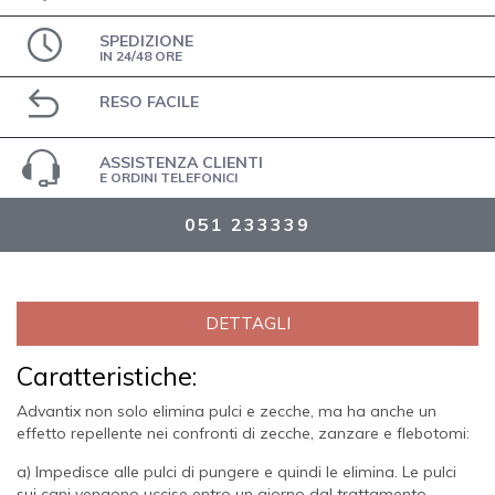
SPEDIZIONE
IN 24/48 ORE
RESO FACILE
ASSISTENZA CLIENTI
E ORDINI TELEFONICI
051 233339
DETTAGLI
Caratteristiche:
Advantix non solo elimina pulci e zecche, ma ha anche un
effetto repellente nei confronti di zecche, zanzare e flebotomi:
a) Impedisce alle pulci di pungere e quindi le elimina. Le pulci
sui cani vengono uccise entro un giorno dal trattamento.