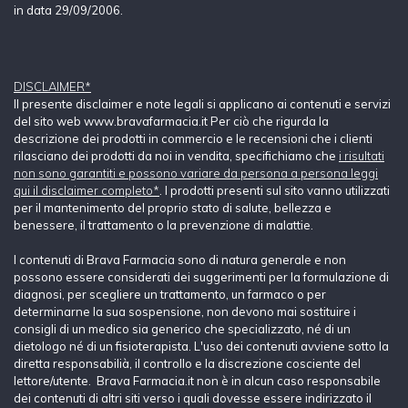
in data 29/09/2006.
DISCLAIMER*
Il presente disclaimer e note legali si applicano ai contenuti e servizi
del sito web www.bravafarmacia.it Per ciò che rigurda la
descrizione dei prodotti in commercio e le recensioni che i clienti
rilasciano dei prodotti da noi in vendita, specifichiamo che
i risultati
non sono garantiti e possono variare da persona a persona leggi
qui il disclaimer completo*
. I prodotti presenti sul sito vanno utilizzati
per il mantenimento del proprio stato di salute, bellezza e
benessere, il trattamento o la prevenzione di malattie.
I contenuti di Brava Farmacia sono di natura generale e non
possono essere considerati dei suggerimenti per la formulazione di
diagnosi, per scegliere un trattamento, un farmaco o per
determinarne la sua sospensione, non devono mai sostituire i
consigli di un medico sia generico che specializzato, né di un
dietologo né di un fisioterapista. L'uso dei contenuti avviene sotto la
diretta responsabilià, il controllo e la discrezione cosciente del
lettore/utente. Brava Farmacia.it non è in alcun caso responsabile
dei contenuti di altri siti verso i quali dovesse essere indirizzato il