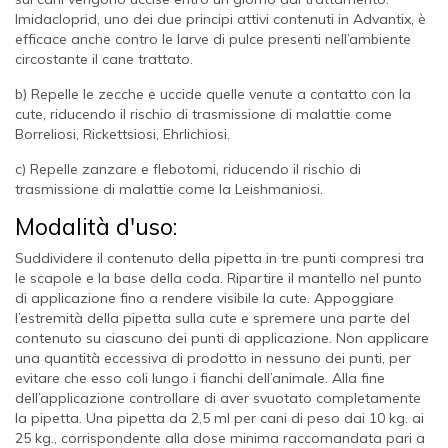
Imidacloprid, uno dei due principi attivi contenuti in Advantix, è
efficace anche contro le larve di pulce presenti nell’ambiente
circostante il cane trattato.
b) Repelle le zecche e uccide quelle venute a contatto con la
cute, riducendo il rischio di trasmissione di malattie come
Borreliosi, Rickettsiosi, Ehrlichiosi.
c) Repelle zanzare e flebotomi, riducendo il rischio di
trasmissione di malattie come la Leishmaniosi.
Modalità d'uso:
Suddividere il contenuto della pipetta in tre punti compresi tra
le scapole e la base della coda. Ripartire il mantello nel punto
di applicazione fino a rendere visibile la cute. Appoggiare
l’estremità della pipetta sulla cute e spremere una parte del
contenuto su ciascuno dei punti di applicazione. Non applicare
una quantità eccessiva di prodotto in nessuno dei punti, per
evitare che esso coli lungo i fianchi dell’animale. Alla fine
dell’applicazione controllare di aver svuotato completamente
la pipetta. Una pipetta da 2,5 ml per cani di peso dai 10 kg. ai
25 kg., corrispondente alla dose minima raccomandata pari a