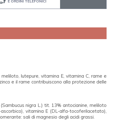
E ORDINI TELEFONICI
meliloto, lutepure, vitamina E, vitamina C, rame e
zinco e il rame contribuiscono alla protezione delle
(Sambucus nigra L.) tit. 13% antocianine, meliloto
 L-ascorbico), vitamina E (DL-alfa-tocoferilacetato),
merante: sali di magnesio degli acidi grassi.