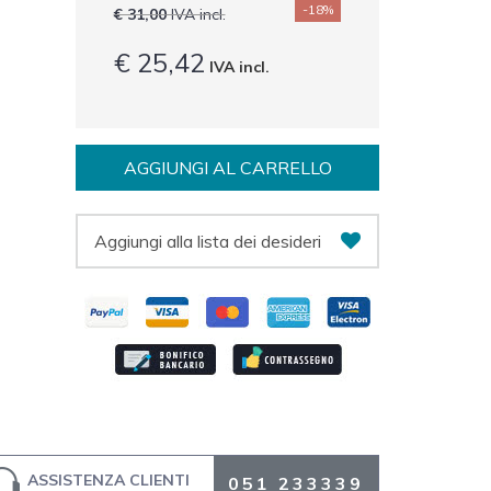
-18%
€ 31,00
IVA incl.
€ 25,42
IVA incl.
AGGIUNGI AL CARRELLO
Aggiungi alla lista dei desideri
ASSISTENZA CLIENTI
051 233339