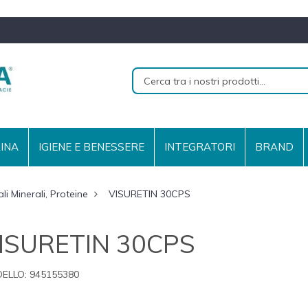
RINA
IGIENE E BENESSERE
INTEGRATORI
BRAND
li Minerali, Proteine
VISURETIN 30CPS
ISURETIN 30CPS
ELLO:
945155380