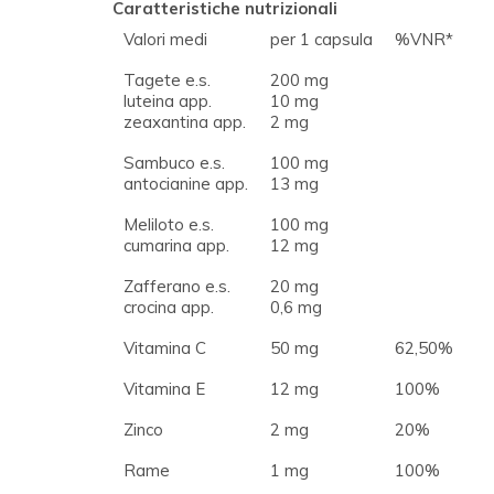
Caratteristiche nutrizionali
Valori medi
per 1 capsula
%VNR*
Tagete e.s.
200 mg
luteina app.
10 mg
zeaxantina app.
2 mg
Sambuco e.s.
100 mg
antocianine app.
13 mg
Meliloto e.s.
100 mg
cumarina app.
12 mg
Zafferano e.s.
20 mg
crocina app.
0,6 mg
Vitamina C
50 mg
62,50%
Vitamina E
12 mg
100%
Zinco
2 mg
20%
Rame
1 mg
100%