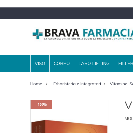
VISO
CORPO
LABO LIFTING
FILLE
Home
Erboristeria e Integratori
Vitamine, Sa
V
-18%
MOD