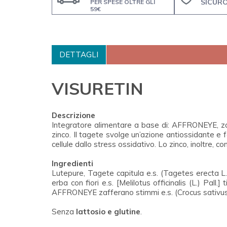
SICUR
PER SPESE OLTRE GLI
59€
DETTAGLI
VISURETIN
Descrizione
Integratore alimentare a base di: AFFRONEYE, zaff
zinco. Il tagete svolge un’azione antiossidante e f
cellule dallo stress ossidativo. Lo zinco, inoltre, 
Ingredienti
Lutepure, Tagete capitula e.s. (Tagetes erecta L.
erba con fiori e.s. [Melilotus officinalis (L.) Pall
AFFRONEYE zafferano stimmi e.s. (Crocus sativus L.
Senza
lattosio e glutine
.