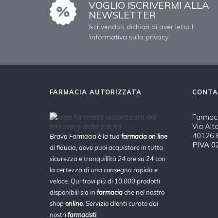
VOGLIO ISCRIVERMI ALLA
NEWSLETTER
Iscrivendoti dichiari di aver letto l
'informativa sulla privacy
FARMACIA AUTORIZZATA
CONTA
Farmaci
Via Alt
40126 B
Brava Farmacia è la tua
farmacia on line
PIVA 0
di fiducia, dove puoi acquistare in tutta
sicurezza e tranquillità 24 ore su 24 con
la certezza di una consegna rapida e
veloce. Qui trovi più di 10.000 prodotti
disponibili sia in
farmacia
che nel nostro
shop
online
. Servizio clienti curato dai
nostri
farmacisti
.