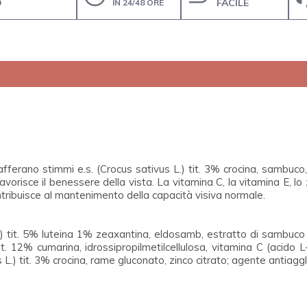
O
FACILE
IN 24/48 ORE
erano stimmi e.s. (Crocus sativus L.) tit. 3% crocina, sambuco, 
avorisce il benessere della vista. La vitamina C, la vitamina E, lo 
contribuisce al mantenimento della capacità visiva normale.
) tit. 5% luteina 1% zeaxantina, eldosamb, estratto di sambuco 
.] tit. 12% cumarina, idrossipropilmetilcellulosa, vitamina C (acido
) tit. 3% crocina, rame gluconato, zinco citrato; agente antiagglo