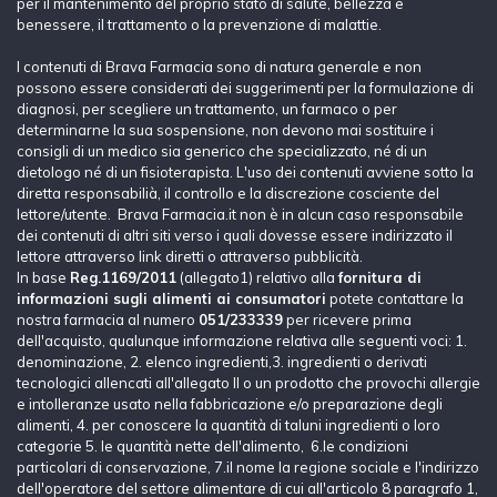
per il mantenimento del proprio stato di salute, bellezza e
benessere, il trattamento o la prevenzione di malattie.
I contenuti di Brava Farmacia sono di natura generale e non
possono essere considerati dei suggerimenti per la formulazione di
diagnosi, per scegliere un trattamento, un farmaco o per
determinarne la sua sospensione, non devono mai sostituire i
consigli di un medico sia generico che specializzato, né di un
dietologo né di un fisioterapista. L'uso dei contenuti avviene sotto la
diretta responsabilià, il controllo e la discrezione cosciente del
lettore/utente. Brava Farmacia.it non è in alcun caso responsabile
dei contenuti di altri siti verso i quali dovesse essere indirizzato il
lettore attraverso link diretti o attraverso pubblicità.
In base
Reg.1169/2011
(allegato1) relativo alla
fornitura di
informazioni sugli alimenti ai consumatori
potete contattare la
nostra farmacia al numero
051/233339
per ricevere prima
dell'acquisto, qualunque informazione relativa alle seguenti voci: 1.
denominazione, 2. elenco ingredienti,3. ingredienti o derivati
tecnologici allencati all'allegato II o un prodotto che provochi allergie
e intolleranze usato nella fabbricazione e/o preparazione degli
alimenti, 4. per conoscere la quantità di taluni ingredienti o loro
categorie 5. le quantità nette dell'alimento, 6.le condizioni
particolari di conservazione, 7.il nome la regione sociale e l'indirizzo
dell'operatore del settore alimentare di cui all'articolo 8 paragrafo 1,