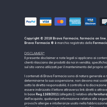
Copyright © 2018 Brava Farmacia, farmacia on line. Tu
Brava Farmacia ® è
marchio registrato della
Farmacia
DISCLAIMER*
Il presente disclaimer e note legali si applicano ai conte
clienti rilasciano dei prodotti da noi in vendita, specific
sul sito vanno utilizzati per il mantenimento del proprio s
I contenuti di Brava Farmacia sono di natura generale e 
determinarne la sua sospensione, non devono mai sostituir
sotto la diretta responsabilià, il controllo e la discrezio
essere indirizzato il lettore attraverso link diretti o attrav
In base
Reg.1169/2011
(allegato1) relativo alla
fornitur
dell'acquisto, qualunque informazione relativa alle seguent
provochi allergie e intolleranze usato nella fabbricazione 