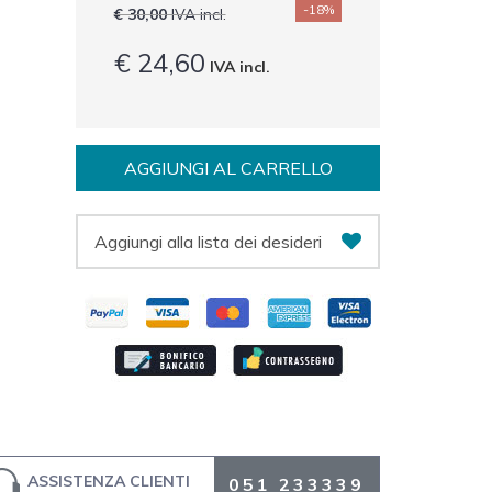
-18%
€ 30,00
IVA incl.
€ 24,60
IVA incl.
AGGIUNGI AL CARRELLO
Aggiungi alla lista dei desideri
ASSISTENZA CLIENTI
051 233339