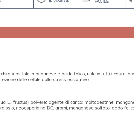
O
FACILE
IN 24/48 ORE
chiro-inositolo, manganese e acido folico, utile in tutti i casi d
ezione delle cellule dallo stress ossidativo.
liqua L., fructus) polvere; agente di carica: maltodestrine; mang
 sucralosio, neoesperidina DC; aromi, manganese solfato, acido fol