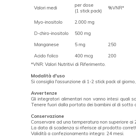
per dose
Valori medi
%VNR*
(1 stick pack)
Myo-inositolo
2.000 mg
D-chiro-inositolo
500 mg
Manganese
5 mg
250
Acido folico
400 mcg
200
*VNR: Valori Nutritivi di Riferimento.
Modalità d'uso
Si consiglia l'assunzione di 1-2 stick pack al giorn
Avvertenze
Gli integratori alimentari non vanno intesi quali s
Tenere fuori dalla portata dei bambini al di sotto d
Conservazione
Conservare ad una temperatura non superiore ai 25°C;
La data di scadenza si riferisce al prodotto corre
Validità a confezionamento integro: 24 mesi.