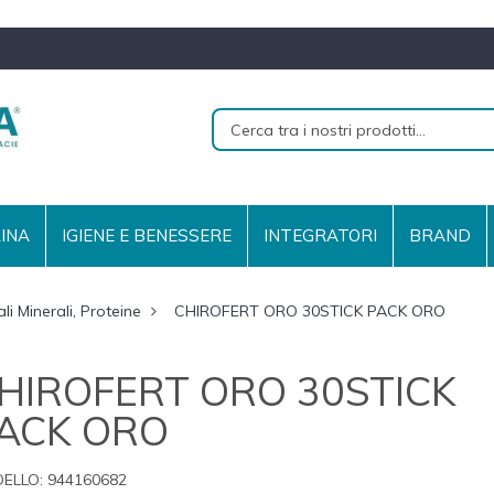
RINA
IGIENE E BENESSERE
INTEGRATORI
BRAND
li Minerali, Proteine
CHIROFERT ORO 30STICK PACK ORO
HIROFERT ORO 30STICK
ACK ORO
ELLO:
944160682