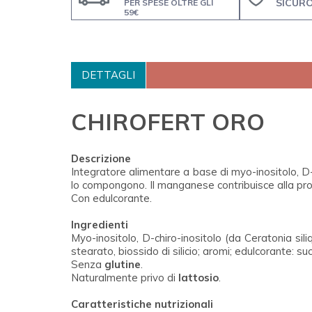
SICUR
PER SPESE OLTRE GLI
59€
DETTAGLI
CHIROFERT ORO
Descrizione
Integratore alimentare a base di myo-inositolo, D-
lo compongono. Il manganese contribuisce alla prot
Con edulcorante.
Ingredienti
Myo-inositolo, D-chiro-inositolo (da Ceratonia si
stearato, biossido di silicio; aromi; edulcorante:
Senza
glutine
.
Naturalmente privo di
lattosio
.
Caratteristiche nutrizionali