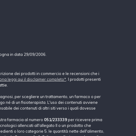
logna in data 29/09/2006.
crizione dei prodotti in commercio e le recensioni che i
ona leggi qui il disclaimer completo*
. I prodotti presenti
ttie.
agnosi, per scegliere un trattamento, un farmaco o per
o né di un fisioterapista. L'uso dei contenuti avviene
abile dei contenuti di altri siti verso i quali dovesse
stra farmacia al numero
051/233339
per ricevere prima
nologici allencati all'allegato II o un prodotto che
dienti o loro categorie 5. le quantità nette dell'alimento,