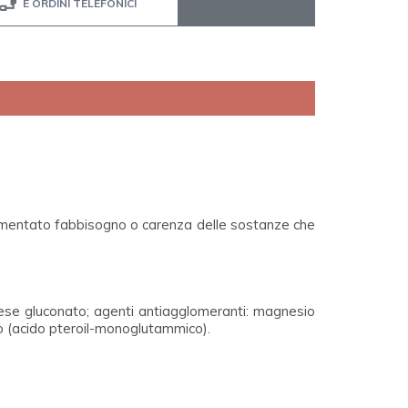
E ORDINI TELEFONICI
i aumentato fabbisogno o carenza delle sostanze che
anese gluconato; agenti antiagglomeranti: magnesio
ico (acido pteroil-monoglutammico).