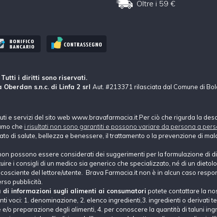
Oltre i 59 €
tti i diritti sono riservati.
 Oberdan s.n.c. di Linfa 2 srl
Aut. #213371 rilasciata dal Comune di Bo
nuti e servizi del sito web www.bravafarmacia.it Per ciò che rigurda la des
hiamo che
i risultati non sono garantiti e possono variare da persona a pers
tato di salute, bellezza e benessere, il trattamento o la prevenzione di mala
non possono essere considerati dei suggerimenti per la formulazione di di
e i consigli di un medico sia generico che specializzato, né di un dietolog
ne cosciente del lettore/utente. Brava Farmacia.it non è in alcun caso respons
erso pubblicità.
a di informazioni sugli alimenti ai consumatori
potete contattare la no
i voci: 1. denominazione, 2. elenco ingredienti,3. ingredienti o derivati tec
e/o preparazione degli alimenti, 4. per conoscere la quantità di taluni ingre