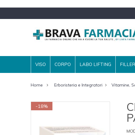
VISO
CORPO
LABO LIFTING
FILLE
Home
Erboristeria e Integratori
Vitamine, Sa
C
-18%
P
MOD