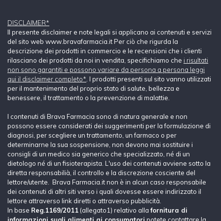
DISCLAIMER*
Il presente disclaimer e note legali si applicano ai contenuti e servizi
del sito web www.bravafarmacia.it Per ciò che rigurda la
descrizione dei prodotti in commercio e le recensioni che i clienti
rilasciano dei prodotti da noi in vendita, specifichiamo che
i risultati
non sono garantiti e possono variare da persona a persona leggi
qui il disclaimer completo*
. I prodotti presenti sul sito vanno utilizzati
per il mantenimento del proprio stato di salute, bellezza e
benessere, il trattamento o la prevenzione di malattie.
I contenuti di Brava Farmacia sono di natura generale e non
possono essere considerati dei suggerimenti per la formulazione di
diagnosi, per scegliere un trattamento, un farmaco o per
determinarne la sua sospensione, non devono mai sostituire i
consigli di un medico sia generico che specializzato, né di un
dietologo né di un fisioterapista. L'uso dei contenuti avviene sotto la
diretta responsabilià, il controllo e la discrezione cosciente del
lettore/utente. Brava Farmacia.it non è in alcun caso responsabile
dei contenuti di altri siti verso i quali dovesse essere indirizzato il
lettore attraverso link diretti o attraverso pubblicità.
In base
Reg.1169/2011
(allegato1) relativo alla
fornitura di
informazioni sugli alimenti ai consumatori
potete contattare la