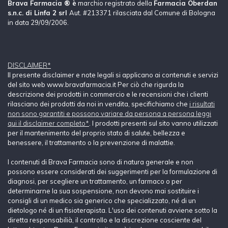
Brava Farmacia ® è
marchio registrato della
Farmacia Oberdan
s.n.c. di Linfa 2 srl
Aut. #213371 rilasciata dal Comune di Bologna
in data 29/09/2006.
DISCLAIMER*
Il presente disclaimer e note legali si applicano ai contenuti e servizi
del sito web www.bravafarmacia.it Per ciò che rigurda la
descrizione dei prodotti in commercio e le recensioni che i clienti
rilasciano dei prodotti da noi in vendita, specifichiamo che
i risultati
non sono garantiti e possono variare da persona a persona leggi
qui il disclaimer completo*
. I prodotti presenti sul sito vanno utilizzati
per il mantenimento del proprio stato di salute, bellezza e
benessere, il trattamento o la prevenzione di malattie.
I contenuti di Brava Farmacia sono di natura generale e non
possono essere considerati dei suggerimenti per la formulazione di
diagnosi, per scegliere un trattamento, un farmaco o per
determinarne la sua sospensione, non devono mai sostituire i
consigli di un medico sia generico che specializzato, né di un
dietologo né di un fisioterapista. L'uso dei contenuti avviene sotto la
diretta responsabilià, il controllo e la discrezione cosciente del