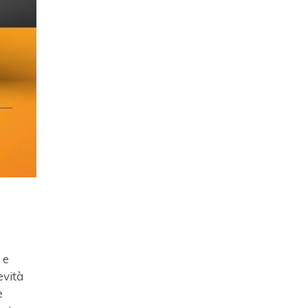
 e
evità
e