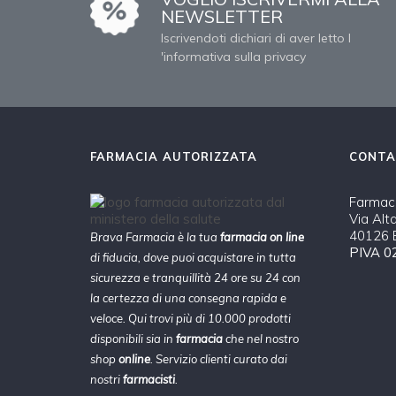
NEWSLETTER
Iscrivendoti dichiari di aver letto l
'informativa sulla privacy
FARMACIA AUTORIZZATA
CONTA
Farmaci
Via Alt
40126 B
Brava Farmacia è la tua
farmacia on line
PIVA 0
di fiducia, dove puoi acquistare in tutta
sicurezza e tranquillità 24 ore su 24 con
la certezza di una consegna rapida e
veloce. Qui trovi più di 10.000 prodotti
disponibili sia in
farmacia
che nel nostro
shop
online
. Servizio clienti curato dai
nostri
farmacisti
.