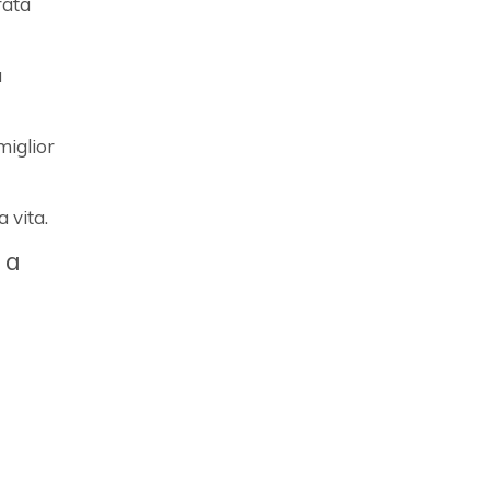
rata
a
miglior
 vita.
 a