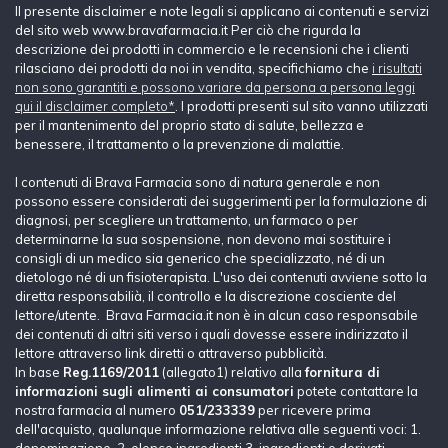
Il presente disclaimer e note legali si applicano ai contenuti e servizi
del sito web www.bravafarmacia.it Per ciò che rigurda la
descrizione dei prodotti in commercio e le recensioni che i clienti
rilasciano dei prodotti da noi in vendita, specifichiamo che
i risultati
non sono garantiti e possono variare da persona a persona leggi
qui il disclaimer completo*
. I prodotti presenti sul sito vanno utilizzati
per il mantenimento del proprio stato di salute, bellezza e
benessere, il trattamento o la prevenzione di malattie.
I contenuti di Brava Farmacia sono di natura generale e non
possono essere considerati dei suggerimenti per la formulazione di
diagnosi, per scegliere un trattamento, un farmaco o per
determinarne la sua sospensione, non devono mai sostituire i
consigli di un medico sia generico che specializzato, né di un
dietologo né di un fisioterapista. L'uso dei contenuti avviene sotto la
diretta responsabilià, il controllo e la discrezione cosciente del
lettore/utente. Brava Farmacia.it non è in alcun caso responsabile
dei contenuti di altri siti verso i quali dovesse essere indirizzato il
lettore attraverso link diretti o attraverso pubblicità.
In base
Reg.1169/2011
(allegato1) relativo alla
fornitura di
informazioni sugli alimenti ai consumatori
potete contattare la
nostra farmacia al numero
051/233339
per ricevere prima
dell'acquisto, qualunque informazione relativa alle seguenti voci: 1.