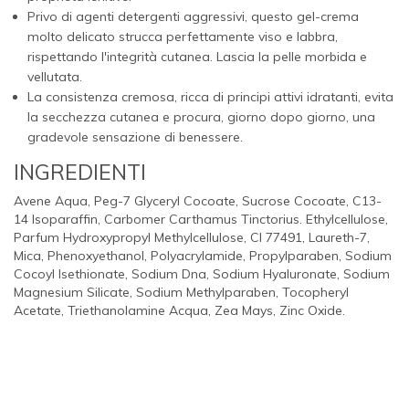
Privo di agenti detergenti aggressivi, questo gel-crema
molto delicato strucca perfettamente viso e labbra,
rispettando l'integrità cutanea. Lascia la pelle morbida e
vellutata.
La consistenza cremosa, ricca di principi attivi idratanti, evita
la secchezza cutanea e procura, giorno dopo giorno, una
gradevole sensazione di benessere.
INGREDIENTI
Avene Aqua, Peg-7 Glyceryl Cocoate, Sucrose Cocoate, C13-
14 Isoparaffin, Carbomer Carthamus Tinctorius. Ethylcellulose,
Parfum Hydroxypropyl Methylcellulose, CI 77491, Laureth-7,
Mica, Phenoxyethanol, Polyacrylamide, Propylparaben, Sodium
Cocoyl Isethionate, Sodium Dna, Sodium Hyaluronate, Sodium
Magnesium Silicate, Sodium Methylparaben, Tocopheryl
Acetate, Triethanolamine Acqua, Zea Mays, Zinc Oxide.