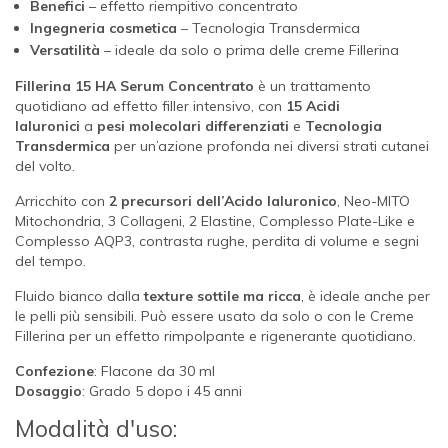
Benefici
– effetto riempitivo concentrato
Ingegneria cosmetica
– Tecnologia Transdermica
Versatilità
– ideale da solo o prima delle creme Fillerina
Fillerina 15 HA Serum Concentrato
è un trattamento
quotidiano ad effetto filler intensivo, con
15 Acidi
Ialuronici
a
pesi molecolari differenziati
e
Tecnologia
Transdermica
per un’azione profonda nei diversi strati cutanei
del volto.
Arricchito con
2 precursori dell’Acido Ialuronico
, Neo-MITO
Mitochondria, 3 Collageni, 2 Elastine, Complesso Plate-Like e
Complesso AQP3, contrasta rughe, perdita di volume e segni
del tempo.
Fluido bianco dalla
texture sottile ma ricca
, è ideale anche per
le pelli più sensibili. Può essere usato da solo o con le Creme
Fillerina per un effetto rimpolpante e rigenerante quotidiano.
Confezione
: Flacone da 30 ml
Dosaggio
: Grado 5 dopo i 45 anni
Modalità d'uso: