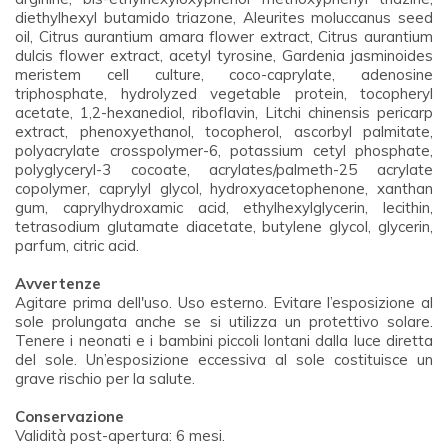
diethylhexyl butamido triazone, Aleurites moluccanus seed
oil, Citrus aurantium amara flower extract, Citrus aurantium
dulcis flower extract, acetyl tyrosine, Gardenia jasminoides
meristem cell culture, coco-caprylate, adenosine
triphosphate, hydrolyzed vegetable protein, tocopheryl
acetate, 1,2-hexanediol, riboflavin, Litchi chinensis pericarp
extract, phenoxyethanol, tocopherol, ascorbyl palmitate,
polyacrylate crosspolymer-6, potassium cetyl phosphate,
polyglyceryl-3 cocoate, acrylates/palmeth-25 acrylate
copolymer, caprylyl glycol, hydroxyacetophenone, xanthan
gum, caprylhydroxamic acid, ethylhexylglycerin, lecithin,
tetrasodium glutamate diacetate, butylene glycol, glycerin,
parfum, citric acid.
Avvertenze
Agitare prima dell'uso. Uso esterno. Evitare l’esposizione al
sole prolungata anche se si utilizza un protettivo solare.
Tenere i neonati e i bambini piccoli lontani dalla luce diretta
del sole. Un’esposizione eccessiva al sole costituisce un
grave rischio per la salute.
Conservazione
Validità post-apertura: 6 mesi.