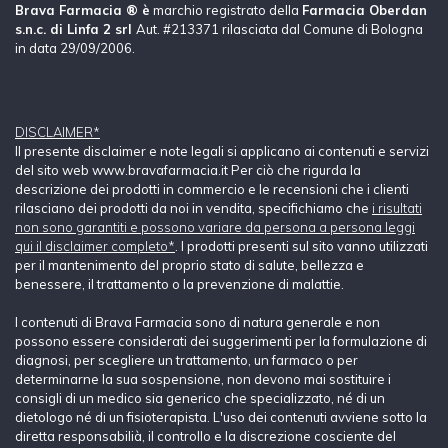
Brava Farmacia ® è
marchio registrato della
Farmacia Oberdan
s.n.c. di Linfa 2 srl
Aut. #213371 rilasciata dal Comune di Bologna
in data 29/09/2006.
DISCLAIMER*
Il presente disclaimer e note legali si applicano ai contenuti e servizi
del sito web www.bravafarmacia.it Per ciò che rigurda la
descrizione dei prodotti in commercio e le recensioni che i clienti
rilasciano dei prodotti da noi in vendita, specifichiamo che
i risultati
non sono garantiti e possono variare da persona a persona leggi
qui il disclaimer completo*
. I prodotti presenti sul sito vanno utilizzati
per il mantenimento del proprio stato di salute, bellezza e
benessere, il trattamento o la prevenzione di malattie.
I contenuti di Brava Farmacia sono di natura generale e non
possono essere considerati dei suggerimenti per la formulazione di
diagnosi, per scegliere un trattamento, un farmaco o per
determinarne la sua sospensione, non devono mai sostituire i
consigli di un medico sia generico che specializzato, né di un
dietologo né di un fisioterapista. L'uso dei contenuti avviene sotto la
diretta responsabilià, il controllo e la discrezione cosciente del