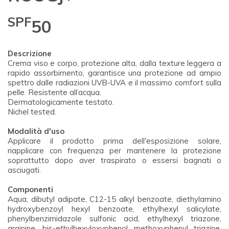
SPF
50
Descrizione
Crema viso e corpo, protezione alta, dalla texture leggera a
rapido assorbimento, garantisce una protezione ad ampio
spettro dalle radiazioni UVB-UVA e il massimo comfort sulla
pelle. Resistente all’acqua.
Dermatologicamente testato.
Nichel tested.
Modalità d'uso
Applicare il prodotto prima dell'esposizione solare,
riapplicare con frequenza per mantenere la protezione
soprattutto dopo aver traspirato o essersi bagnati o
asciugati.
Componenti
Aqua, dibutyl adipate, C12-15 alkyl benzoate, diethylamino
hydroxybenzoyl hexyl benzoate, ethylhexyl salicylate,
phenylbenzimidazole sulfonic acid, ethylhexyl triazone,
arginine, bis-ethylhexyloxyphenol methoxyphenyl triazine,