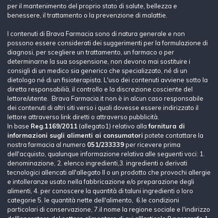
per il mantenimento del proprio stato di salute, bellezza e
benessere, il trattamento o la prevenzione di malattie.
I contenuti di Brava Farmacia sono di natura generale e non
possono essere considerati dei suggerimenti per la formulazione di
diagnosi, per scegliere un trattamento, un farmaco o per
determinarne la sua sospensione, non devono mai sostituire i
consigli di un medico sia generico che specializzato, né di un
dietologo né di un fisioterapista. L'uso dei contenuti avviene sotto la
diretta responsabilià, il controllo e la discrezione cosciente del
lettore/utente. Brava Farmacia.it non è in alcun caso responsabile
dei contenuti di altri siti verso i quali dovesse essere indirizzato il
lettore attraverso link diretti o attraverso pubblicità.
In base
Reg.1169/2011
(allegato1) relativo alla
fornitura di
informazioni sugli alimenti ai consumatori
potete contattare la
nostra farmacia al numero
051/233339
per ricevere prima
dell'acquisto, qualunque informazione relativa alle seguenti voci: 1.
denominazione, 2. elenco ingredienti,3. ingredienti o derivati
tecnologici allencati all'allegato II o un prodotto che provochi allergie
e intolleranze usato nella fabbricazione e/o preparazione degli
alimenti, 4. per conoscere la quantità di taluni ingredienti o loro
categorie 5. le quantità nette dell'alimento, 6.le condizioni
particolari di conservazione, 7.il nome la regione sociale e l'indirizzo