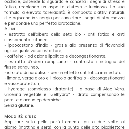
occhiaie, distende lo sguardo e cancella i segni di stress e
fatica, regalando un aspetto disteso e luminoso. La sua
formula, a elevata tollerabilità, è composta d'attivi naturali,
che agiscono in sinergia per cancellare i segni di stanchezza
e per donare una perfetta idratazione.
Attivi:
- estratto dell'albero della seta bio - anti fatica e anti
rilassamento cutaneo,
- ippocastano d'India - grazie alla presenza di flavonoidi
agisce quale vasocostrittore,
- caffeina - ad azione lipolitica e decongestionante,
- estratto d'edera rampicante - contrasta il ristagno del
flusso sanguineo,
- idrolato di fiordaliso - per un effetto antifatica immediato,
- limone, verga d'oro e il piccolo agrifoglio - decongestionanti
e vaso-protettori,
- hydragel (complesso idratante) - a base di Aloe Vera,
Glicerina Vegetale e "Gelhydra" - idrata compensando le
perdite d'acqua epidermiche.
Senza
glutine
.
Modalità d'uso
Applicare sulla pelle perfettamente pulita due volte al
giorno (mattina e sera), con la punta delle dita picchiettare