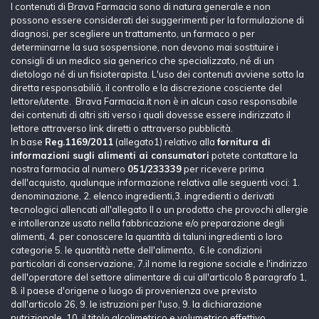
I contenuti di Brava Farmacia sono di natura generale e non
possono essere considerati dei suggerimenti per la formulazione di
diagnosi, per scegliere un trattamento, un farmaco o per
determinarne la sua sospensione, non devono mai sostituire i
consigli di un medico sia generico che specializzato, né di un
dietologo né di un fisioterapista. L'uso dei contenuti avviene sotto la
diretta responsabilià, il controllo e la discrezione cosciente del
lettore/utente. Brava Farmacia.it non è in alcun caso responsabile
dei contenuti di altri siti verso i quali dovesse essere indirizzato il
lettore attraverso link diretti o attraverso pubblicità.
In base
Reg.1169/2011
(allegato1) relativo alla
fornitura di
informazioni sugli alimenti ai consumatori
potete contattare la
nostra farmacia al numero
051/233339
per ricevere prima
dell'acquisto, qualunque informazione relativa alle seguenti voci: 1.
denominazione, 2. elenco ingredienti,3. ingredienti o derivati
tecnologici allencati all'allegato II o un prodotto che provochi allergie
e intolleranze usato nella fabbricazione e/o preparazione degli
alimenti, 4. per conoscere la quantità di taluni ingredienti o loro
categorie 5. le quantità nette dell'alimento, 6.le condizioni
particolari di conservazione, 7.il nome la regione sociale e l'indirizzo
dell'operatore del settore alimentare di cui all'articolo 8 paragrafo 1,
8. il paese d'origene o luogo di provenienza ove previsto
dall'articolo 26, 9. le istruzioni per l'uso, 9. la dichiarazione
nutrizionale, 10. il titolo alcolimetrico e volumetrico effettivo.