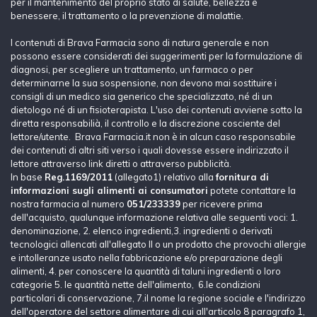
per il mantenimento del proprio stato di salute, bellezza e
benessere, il trattamento o la prevenzione di malattie.
I contenuti di Brava Farmacia sono di natura generale e non
possono essere considerati dei suggerimenti per la formulazione di
diagnosi, per scegliere un trattamento, un farmaco o per
determinarne la sua sospensione, non devono mai sostituire i
consigli di un medico sia generico che specializzato, né di un
dietologo né di un fisioterapista. L'uso dei contenuti avviene sotto la
diretta responsabilià, il controllo e la discrezione cosciente del
lettore/utente. Brava Farmacia.it non è in alcun caso responsabile
dei contenuti di altri siti verso i quali dovesse essere indirizzato il
lettore attraverso link diretti o attraverso pubblicità.
In base
Reg.1169/2011
(allegato1) relativo alla
fornitura di
informazioni sugli alimenti ai consumatori
potete contattare la
nostra farmacia al numero
051/233339
per ricevere prima
dell'acquisto, qualunque informazione relativa alle seguenti voci: 1.
denominazione, 2. elenco ingredienti,3. ingredienti o derivati
tecnologici allencati all'allegato II o un prodotto che provochi allergie
e intolleranze usato nella fabbricazione e/o preparazione degli
alimenti, 4. per conoscere la quantità di taluni ingredienti o loro
categorie 5. le quantità nette dell'alimento, 6.le condizioni
particolari di conservazione, 7.il nome la regione sociale e l'indirizzo
dell'operatore del settore alimentare di cui all'articolo 8 paragrafo 1,