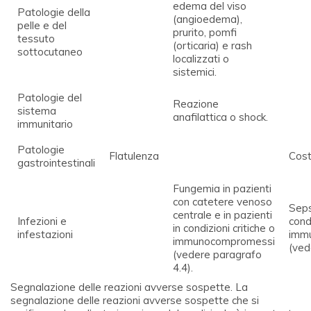
edema del viso
Patologie della
(angioedema),
pelle e del
prurito, pomfi
tessuto
(orticaria) e rash
sottocutaneo
localizzati o
sistemici.
Patologie del
Reazione
sistema
anafilattica o shock.
immunitario
Patologie
Flatulenza
Cost
gastrointestinali
Fungemia in pazienti
con catetere venoso
Sepsi
centrale e in pazienti
Infezioni e
condi
in condizioni critiche o
infestazioni
imm
immunocompromessi
(ved
(vedere paragrafo
4.4).
Segnalazione delle reazioni avverse sospette.
La
segnalazione delle reazioni avverse sospette che si