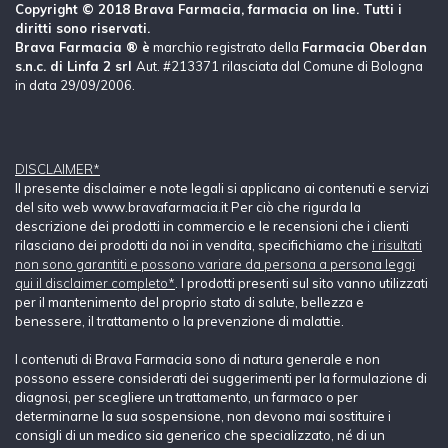
Copyright © 2018 Brava Farmacia, farmacia on line. Tutti i
diritti sono riservati.
Brava Farmacia ® è
marchio registrato della
Farmacia Oberdan
s.n.c. di Linfa 2 srl
Aut. #213371 rilasciata dal Comune di Bologna
in data 29/09/2006.
DISCLAIMER*
Il presente disclaimer e note legali si applicano ai contenuti e servizi
del sito web www.bravafarmacia.it Per ciò che rigurda la
descrizione dei prodotti in commercio e le recensioni che i clienti
rilasciano dei prodotti da noi in vendita, specifichiamo che
i risultati
non sono garantiti e possono variare da persona a persona leggi
qui il disclaimer completo*
. I prodotti presenti sul sito vanno utilizzati
per il mantenimento del proprio stato di salute, bellezza e
benessere, il trattamento o la prevenzione di malattie.
I contenuti di Brava Farmacia sono di natura generale e non
possono essere considerati dei suggerimenti per la formulazione di
diagnosi, per scegliere un trattamento, un farmaco o per
determinarne la sua sospensione, non devono mai sostituire i
consigli di un medico sia generico che specializzato, né di un