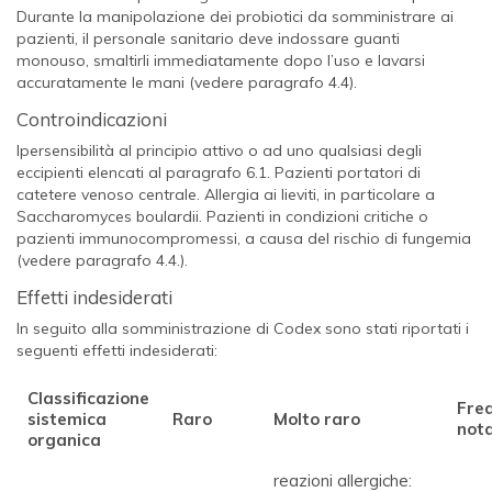
Durante la manipolazione dei probiotici da somministrare ai
pazienti, il personale sanitario deve indossare guanti
monouso, smaltirli immediatamente dopo l’uso e lavarsi
accuratamente le mani (vedere paragrafo 4.4).
Controindicazioni
Ipersensibilità al principio attivo o ad uno qualsiasi degli
eccipienti elencati al paragrafo 6.1. Pazienti portatori di
catetere venoso centrale. Allergia ai lieviti, in particolare a
Saccharomyces boulardii
. Pazienti in condizioni critiche o
pazienti immunocompromessi, a causa del rischio di fungemia
(vedere paragrafo 4.4.).
Effetti indesiderati
In seguito alla somministrazione di Codex sono stati riportati i
seguenti effetti indesiderati:
Classificazione
Fre
sistemica
Raro
Molto raro
not
organica
reazioni allergiche: