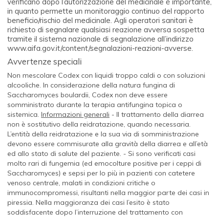
verificano dopo l’autorizzazione del medicinale è importante,
in quanto permette un monitoraggio continuo del rapporto
beneficio/rischio del medicinale. Agli operatori sanitari è
richiesto di segnalare qualsiasi reazione avversa sospetta
tramite il sistema nazionale di segnalazione all’indirizzo
www.aifa.gov.it/content/segnalazioni-reazioni-avverse.
Avvertenze speciali
Non mescolare Codex con liquidi troppo caldi o con soluzioni
alcooliche. In considerazione della natura fungina di
Saccharomyces boulardii
, Codex non deve essere
somministrato durante la terapia antifungina topica o
sistemica.
Informazioni generali
- Il trattamento della diarrea
non è sostitutivo della reidratazione, quando necessaria.
L’entità della reidratazione e la sua via di somministrazione
devono essere commisurate alla gravità della diarrea e all’età
ed allo stato di salute del paziente. - Si sono verificati casi
molto rari di fungemia (ed emocolture positive per i ceppi di
Saccharomyces
) e sepsi per lo più in pazienti con catetere
venoso centrale, malati in condizioni critiche o
immunocompromessi, risultanti nella maggior parte dei casi in
piressia. Nella maggioranza dei casi l’esito è stato
soddisfacente dopo l’interruzione del trattamento con