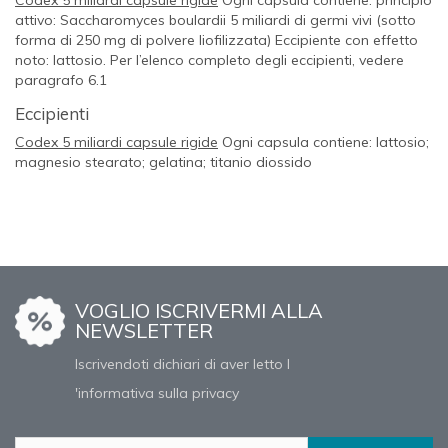
attivo:
Saccharomyces boulardii
5 miliardi di germi vivi (sotto
forma di 250 mg di polvere liofilizzata) Eccipiente con effetto
noto: lattosio. Per l’elenco completo degli eccipienti, vedere
paragrafo 6.1
Eccipienti
Codex 5 miliardi capsule rigide
Ogni capsula contiene: lattosio;
magnesio stearato; gelatina; titanio diossido
VOGLIO ISCRIVERMI ALLA
NEWSLETTER
Iscrivendoti dichiari di aver letto l
'informativa sulla privacy