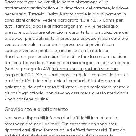
Saccharomyces boulardii
, la somministrazione di un
trattamento antimicotico e la rimozione del catetere, laddove
necessario. Tuttavia, l'esito è stato fatale in alcuni pazienti in
condizioni critiche (vedere paragrafo 4.3 e 4.8). - Come per
tutti i farmaci a base di microorganismi vivi, è necessario
prestare particolare attenzione durante la manipolazione del
prodotto, principalmente in presenza di pazienti con catetere
venoso centrale, ma anche in presenza di pazienti con
catetere venoso periferico, anche se non trattati con
Saccharomyces boulardii
, al fine di evitare la contaminazione
da contatto e/o la diffusione dei microorganismi per via aerea
(vedere paragrafo 4.2).
Informazioni importanti su alcuni
eccipienti
CODEX 5 miliardi capsule rigide
- contiene
lattosio.
I
pazienti affetti da rari problemi ereditari di intolleranza al
galattosio, da deficit totale di lattasi, o da malassorbimento di
glucosio-galattosio, non devono assumere questo medicinale
- non contiene glutine.
Gravidanza e allattamento
Non sono disponibili informazioni affidabili in merito alla
teratogenicità negli animali. Clinicamente non sono stati
riportati casi di malformazioni ed effetti fetotossici. Tuttavia,
poiché i dati derivanti dal monitoraggio delle donne in