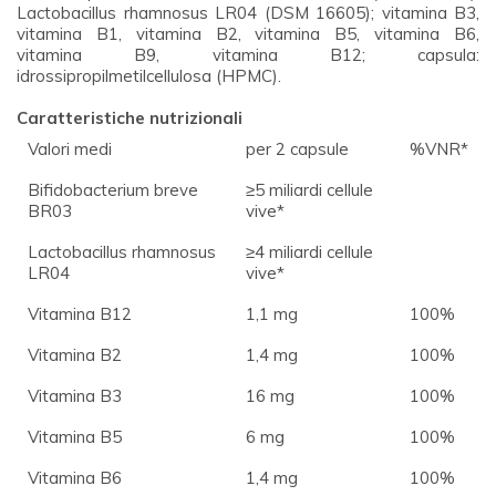
Lactobacillus rhamnosus LR04 (DSM 16605); vitamina B3,
vitamina B1, vitamina B2, vitamina B5, vitamina B6,
vitamina B9, vitamina B12; capsula:
idrossipropilmetilcellulosa (HPMC).
Caratteristiche nutrizionali
Valori medi
per 2 capsule
%VNR*
Bifidobacterium breve
≥5 miliardi cellule
BR03
vive*
Lactobacillus rhamnosus
≥4 miliardi cellule
LR04
vive*
Vitamina B12
1,1 mg
100%
Vitamina B2
1,4 mg
100%
Vitamina B3
16 mg
100%
Vitamina B5
6 mg
100%
Vitamina B6
1,4 mg
100%