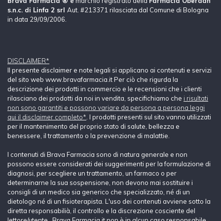
Brava Farmacia ® è
marchio registrato della
Farmacia Oberdan
s.n.c. di Linfa 2 srl
Aut. #213371 rilasciata dal Comune di Bologna
in data 29/09/2006.
DISCLAIMER*
Il presente disclaimer e note legali si applicano ai contenuti e servizi
del sito web www.bravafarmacia.it Per ciò che rigurda la
descrizione dei prodotti in commercio e le recensioni che i clienti
rilasciano dei prodotti da noi in vendita, specifichiamo che
i risultati
non sono garantiti e possono variare da persona a persona leggi
qui il disclaimer completo*
. I prodotti presenti sul sito vanno utilizzati
per il mantenimento del proprio stato di salute, bellezza e
benessere, il trattamento o la prevenzione di malattie.
I contenuti di Brava Farmacia sono di natura generale e non
possono essere considerati dei suggerimenti per la formulazione di
diagnosi, per scegliere un trattamento, un farmaco o per
determinarne la sua sospensione, non devono mai sostituire i
consigli di un medico sia generico che specializzato, né di un
dietologo né di un fisioterapista. L'uso dei contenuti avviene sotto la
diretta responsabilià, il controllo e la discrezione cosciente del
lettore/utente. Brava Farmacia.it non è in alcun caso responsabile