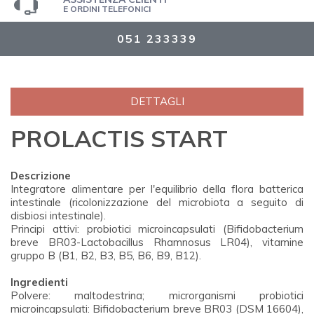
E ORDINI TELEFONICI
051 233339
DETTAGLI
PROLACTIS START
Descrizione
Integratore alimentare per l'equilibrio della flora batterica
intestinale (ricolonizzazione del microbiota a seguito di
disbiosi intestinale).
Principi attivi: probiotici microincapsulati (Bifidobacterium
breve BR03-Lactobacillus Rhamnosus LR04), vitamine
gruppo B (B1, B2, B3, B5, B6, B9, B12).
Ingredienti
Polvere: maltodestrina; microrganismi probiotici
microincapsulati: Bifidobacterium breve BR03 (DSM 16604),