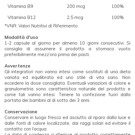
Vitamina B9
200 mcg
100%
Vitamina B12
2,5 mcg
100%
*VNR: Valori Nutritivi di Riferimento
Modalità d'uso
1-2 capsule al giorno per almeno 10 giorni consecutivi. Si
consiglia di assumere il prodotto a stomaco vuoto
preferibilmente mezz’ora prima dei pasti.
Avvertenze
Gli integratori non vanno intesi come sostituti di una dieta
variata ed equilibrata ed uno stile di vita sano. Non
eccedere la dose consigliata. Eventuali variazioni di colore e
granulometria sono caratteristica naturale del prodotto e
come tali vanno intesi. Tenere la confezione fuori dalla
portata dei bambini al di sotto dei 3 anni.
Conservazione
Conservare in luogo fresco ed asciutto al riparo dalla luce e
dalle fonti di calore localizzate, dai raggi solari ed evitare il
contatto con l’acqua.
La data di scadenza si riferisce al prodotto correttamente