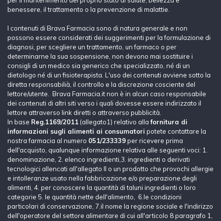
per il mantenimento del proprio stato di salute, bellezza e
benessere, il trattamento o la prevenzione di malattie.
I contenuti di Brava Farmacia sono di natura generale e non
possono essere considerati dei suggerimenti per la formulazione di
diagnosi, per scegliere un trattamento, un farmaco o per
determinarne la sua sospensione, non devono mai sostituire i
consigli di un medico sia generico che specializzato, né di un
dietologo né di un fisioterapista. L'uso dei contenuti avviene sotto la
diretta responsabilià, il controllo e la discrezione cosciente del
lettore/utente. Brava Farmacia.it non è in alcun caso responsabile
dei contenuti di altri siti verso i quali dovesse essere indirizzato il
lettore attraverso link diretti o attraverso pubblicità.
In base
Reg.1169/2011
(allegato1) relativo alla
fornitura di
informazioni sugli alimenti ai consumatori
potete contattare la
nostra farmacia al numero
051/233339
per ricevere prima
dell'acquisto, qualunque informazione relativa alle seguenti voci: 1.
denominazione, 2. elenco ingredienti,3. ingredienti o derivati
tecnologici allencati all'allegato II o un prodotto che provochi allergie
e intolleranze usato nella fabbricazione e/o preparazione degli
alimenti, 4. per conoscere la quantità di taluni ingredienti o loro
categorie 5. le quantità nette dell'alimento, 6.le condizioni
particolari di conservazione, 7.il nome la regione sociale e l'indirizzo
dell'operatore del settore alimentare di cui all'articolo 8 paragrafo 1,