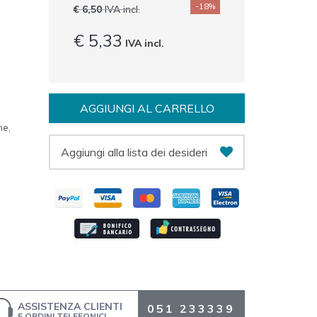
-18%
€ 6,50
IVA incl.
€ 5,33
IVA incl.
AGGIUNGI AL CARRELLO
ne,
Aggiungi alla lista dei desideri
ASSISTENZA CLIENTI
051 233339
E ORDINI TELEFONICI