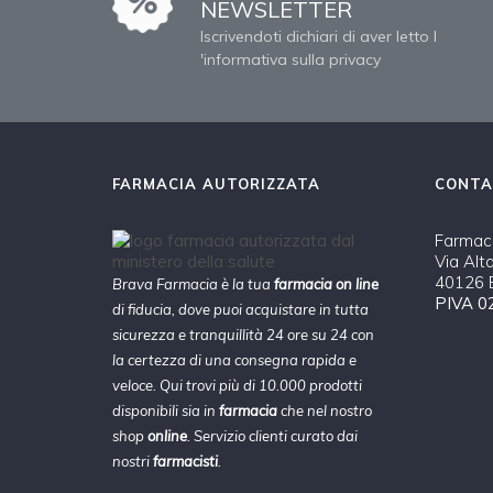
NEWSLETTER
Iscrivendoti dichiari di aver letto l
'informativa sulla privacy
FARMACIA AUTORIZZATA
CONTA
Farmaci
Via Alt
40126 B
Brava Farmacia è la tua
farmacia on line
PIVA 0
di fiducia, dove puoi acquistare in tutta
sicurezza e tranquillità 24 ore su 24 con
la certezza di una consegna rapida e
veloce. Qui trovi più di 10.000 prodotti
disponibili sia in
farmacia
che nel nostro
shop
online
. Servizio clienti curato dai
nostri
farmacisti
.