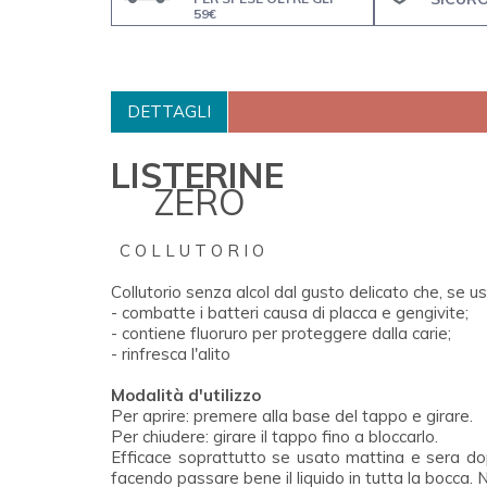
59€
DETTAGLI
LISTERINE
ZERO
C O L L U T O R I O
Collutorio senza alcol dal gusto delicato che, se us
- combatte i batteri causa di placca e gengivite;
- contiene fluoruro per proteggere dalla carie;
- rinfresca l'alito
Modalità d'utilizzo
Per aprire: premere alla base del tappo e girare.
Per chiudere: girare il tappo fino a bloccarlo.
Efficace soprattutto se usato mattina e sera dopo
facendo passare bene il liquido in tutta la bocca. 