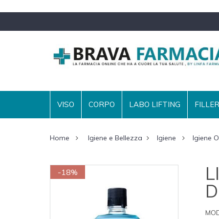
VISO
CORPO
LABO LIFTING
FILLE
Home
Igiene e Bellezza
Igiene
Igiene O
L
-18%
D
MOD