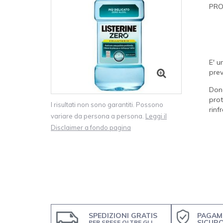
PRO
E' u
prev
Dona
prot
I risultati non sono garantiti. Possono
rinf
variare da persona a persona.
Leggi il
Disclaimer a fondo pagina
SPEDIZIONI GRATIS
PAGAM
SICUR
PER SPESE OLTRE GLI