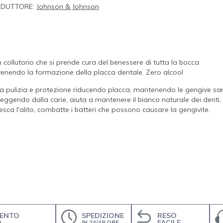
DUTTORE:
Johnson & Johnson
n collutorio che si prende cura del benessere di tutta la bocca
enendo la formazione della placca dentale. Zero alcool
 pulizia e protezione riducendo placca, mantenendo le gengive sa
eggendo dalla carie, aiuta a mantenere il bianco naturale dei denti,
resca l'alito, combatte i batteri che possono causare la gengivite.
ENTO
SPEDIZIONE
RESO
O
FACILE
IN 24/48 ORE