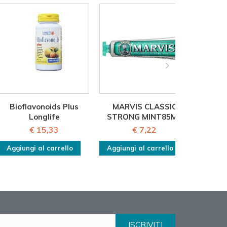
Bioflavonoids Plus
MARVIS CLASSIC
Multi
Longlife
STRONG MINT85ML
50+
€ 15,33
€ 7,22
Aggiungi al carrello
Aggiungi al carrello
Aggiu
ISCRIVITI