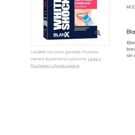
MOD
Bl
Bla
brev
I risultati non sono garantiti. Possono
sin 
variare da persona a persona.
Leggi il
Disclaimer a fondo pagina