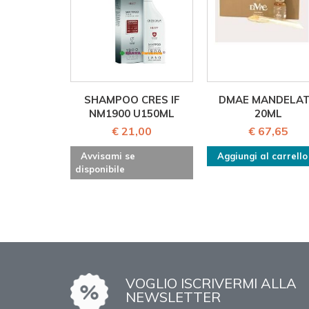
SHAMPOO CRES IF
DMAE MANDELA
NM1900 U150ML
20ML
€ 21,00
€ 67,65
Avvisami se
Aggiungi al carrello
disponibile
VOGLIO ISCRIVERMI ALLA
NEWSLETTER