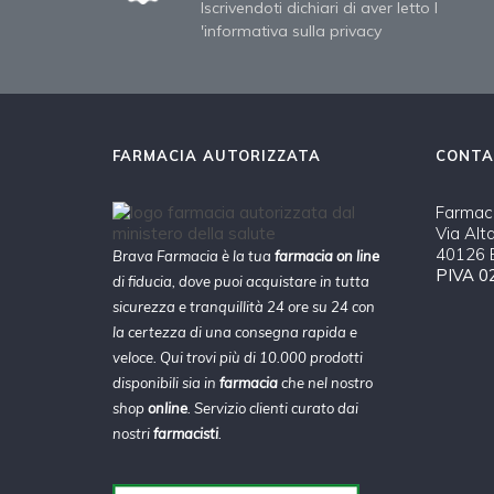
Iscrivendoti dichiari di aver letto l
'informativa sulla privacy
FARMACIA AUTORIZZATA
CONTA
Farmaci
Via Alt
40126 B
Brava Farmacia è la tua
farmacia on line
PIVA 0
di fiducia, dove puoi acquistare in tutta
sicurezza e tranquillità 24 ore su 24 con
la certezza di una consegna rapida e
veloce. Qui trovi più di 10.000 prodotti
disponibili sia in
farmacia
che nel nostro
shop
online
. Servizio clienti curato dai
nostri
farmacisti
.