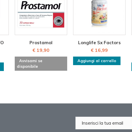
TO
Prostamol
Longlife Sx Factors
€ 19,90
€ 16,99
Avvisami se
Aggiungi al carrello
disponibile