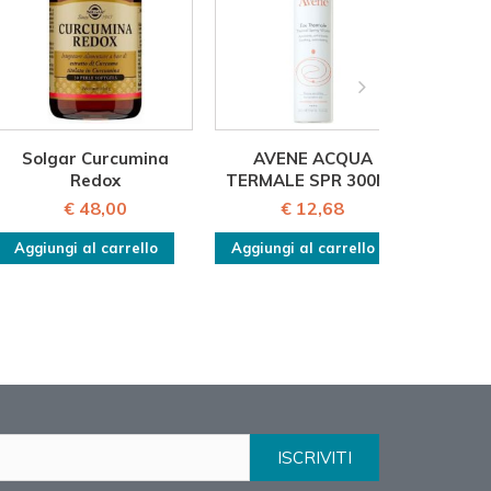
Solgar Curcumina
AVENE ACQUA
ZER
Redox
TERMALE SPR 300ML
€ 48,00
€ 12,68
Aggiungi al carrello
Aggiungi al carrello
Aggiu
ISCRIVITI