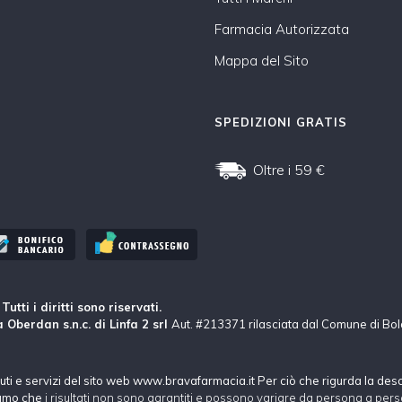
Farmacia Autorizzata
Mappa del Sito
SPEDIZIONI GRATIS
Oltre i 59 €
tti i diritti sono riservati.
 Oberdan s.n.c. di Linfa 2 srl
Aut. #213371 rilasciata dal Comune di Bo
nuti e servizi del sito web www.bravafarmacia.it Per ciò che rigurda la des
hiamo che
i risultati non sono garantiti e possono variare da persona a pers