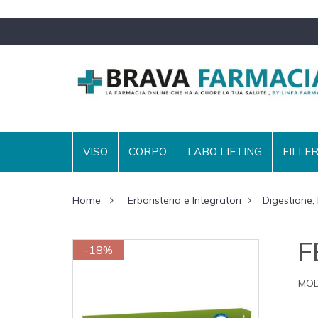
VISO
CORPO
LABO LIFTING
FILLE
Home
Erboristeria e Integratori
Digestione, 
F
-18%
MOD