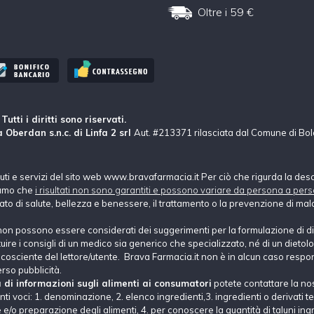
Oltre i 59 €
tti i diritti sono riservati.
 Oberdan s.n.c. di Linfa 2 srl
Aut. #213371 rilasciata dal Comune di Bo
nuti e servizi del sito web www.bravafarmacia.it Per ciò che rigurda la des
hiamo che
i risultati non sono garantiti e possono variare da persona a pers
tato di salute, bellezza e benessere, il trattamento o la prevenzione di mala
non possono essere considerati dei suggerimenti per la formulazione di di
e i consigli di un medico sia generico che specializzato, né di un dietolog
ne cosciente del lettore/utente. Brava Farmacia.it non è in alcun caso respons
erso pubblicità.
a di informazioni sugli alimenti ai consumatori
potete contattare la no
i voci: 1. denominazione, 2. elenco ingredienti,3. ingredienti o derivati tec
e/o preparazione degli alimenti, 4. per conoscere la quantità di taluni ingre