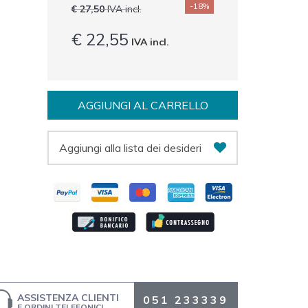
-18%
€ 27,50
IVA incl.
€ 22,55
IVA incl.
AGGIUNGI AL CARRELLO
Aggiungi alla lista dei desideri
ASSISTENZA CLIENTI
051 233339
E ORDINI TELEFONICI