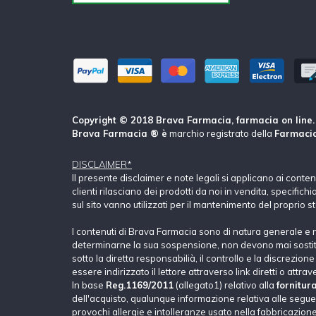
Copyright © 2018 Brava Farmacia, farmacia on line. Tu
Brava Farmacia ® è
marchio registrato della
Farmacia
DISCLAIMER*
Il presente disclaimer e note legali si applicano ai conte
clienti rilasciano dei prodotti da noi in vendita, specific
sul sito vanno utilizzati per il mantenimento del proprio s
I contenuti di Brava Farmacia sono di natura generale e 
determinarne la sua sospensione, non devono mai sostituir
sotto la diretta responsabilià, il controllo e la discrezio
essere indirizzato il lettore attraverso link diretti o attrav
In base
Reg.1169/2011
(allegato1) relativo alla
fornitur
dell'acquisto, qualunque informazione relativa alle seguent
provochi allergie e intolleranze usato nella fabbricazione 