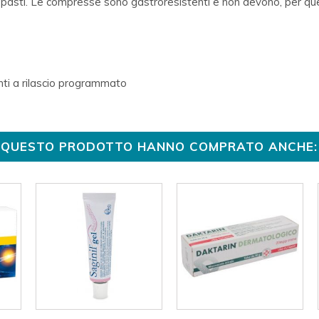
i pasti. Le compresse sono gastroresistenti e non devono, per q
nti a rilascio programmato
TO QUESTO PRODOTTO HANNO COMPRATO ANCHE: