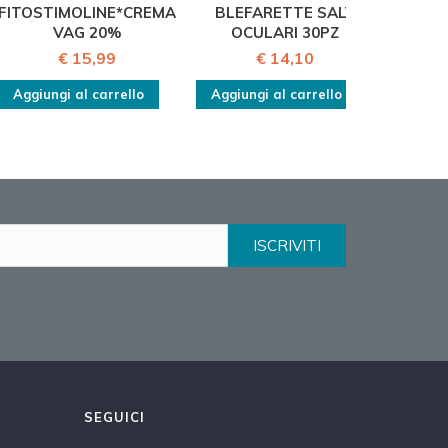
FITOSTIMOLINE*CREMA
BLEFARETTE SALV
SUPR
VAG 20%
OCULARI 30PZ
15
€ 15,99
€ 14,10
Aggiungi al carrello
Aggiungi al carrello
Aggiu
ISCRIVITI
SEGUICI