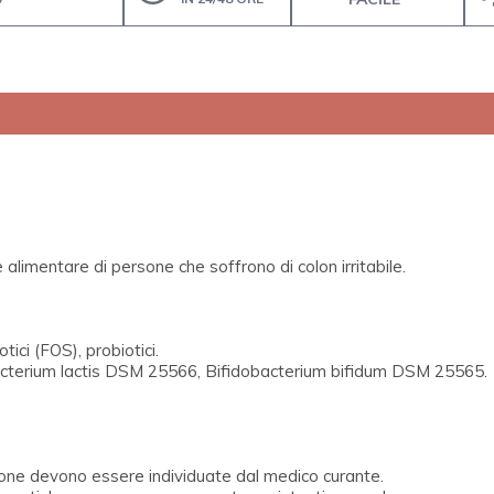
e alimentare di persone che soffrono di colon irritabile.
ici (FOS), probiotici.
dobacterium lactis DSM 25566, Bifidobacterium bifidum DSM 25565.
zione devono essere individuate dal medico curante.