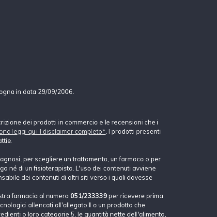
logna in data 29/09/2006.
crizione dei prodotti in commercio e le recensioni che i
ona leggi qui il disclaimer completo*
. I prodotti presenti
ttie.
agnosi, per scegliere un trattamento, un farmaco o per
o né di un fisioterapista. L'uso dei contenuti avviene
abile dei contenuti di altri siti verso i quali dovesse
stra farmacia al numero
051/233339
per ricevere prima
nologici allencati all'allegato II o un prodotto che
dienti o loro categorie 5. le quantità nette dell'alimento,