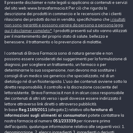
Il presente disclaimer e note legali si applicano ai contenuti e servizi
del sito web www.bravafarmacia.it Per ciò che rigurda la
descrizione dei prodotti in commercio e le recensioni che i clienti
rilasciano dei prodotti da noi in vendita, specifichiamo che
i risultati
non sono garantiti e possono variare da persona a persona leggi
qui il disclaimer completo*
. I prodotti presenti sul sito vanno utilizzati
per il mantenimento del proprio stato di salute, bellezza e
benessere, il trattamento o la prevenzione di malattie.
I contenuti di Brava Farmacia sono di natura generale e non
possono essere considerati dei suggerimenti per la formulazione di
diagnosi, per scegliere un trattamento, un farmaco o per
determinarne la sua sospensione, non devono mai sostituire i
consigli di un medico sia generico che specializzato, né di un
dietologo né di un fisioterapista. L'uso dei contenuti avviene sotto la
diretta responsabilià, il controllo e la discrezione cosciente del
lettore/utente. Brava Farmacia.it non è in alcun caso responsabile
dei contenuti di altri siti verso i quali dovesse essere indirizzato il
lettore attraverso link diretti o attraverso pubblicità.
In base
Reg.1169/2011
(allegato1) relativo alla
fornitura di
informazioni sugli alimenti ai consumatori
potete contattare la
nostra farmacia al numero
051/233339
per ricevere prima
dell'acquisto, qualunque informazione relativa alle seguenti voci: 1.
denominazione, 2. elenco ingredienti,3. ingredienti o derivati