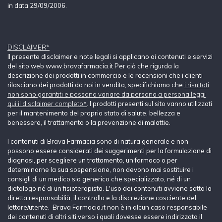
in data 29/09/2006.
DISCLAIMER*
Il presente disclaimer e note legali si applicano ai contenuti e servizi
del sito web www.bravafarmacia.it Per ciò che rigurda la
descrizione dei prodotti in commercio e le recensioni che i clienti
rilasciano dei prodotti da noi in vendita, specifichiamo che
i risultati
non sono garantiti e possono variare da persona a persona leggi
qui il disclaimer completo*
. I prodotti presenti sul sito vanno utilizzati
per il mantenimento del proprio stato di salute, bellezza e
benessere, il trattamento o la prevenzione di malattie.
I contenuti di Brava Farmacia sono di natura generale e non
possono essere considerati dei suggerimenti per la formulazione di
diagnosi, per scegliere un trattamento, un farmaco o per
determinarne la sua sospensione, non devono mai sostituire i
consigli di un medico sia generico che specializzato, né di un
dietologo né di un fisioterapista. L'uso dei contenuti avviene sotto la
diretta responsabilià, il controllo e la discrezione cosciente del
lettore/utente. Brava Farmacia.it non è in alcun caso responsabile
dei contenuti di altri siti verso i quali dovesse essere indirizzato il