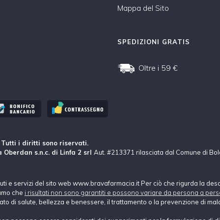
Mappa del Sito
SPEDIZIONI GRATIS
Oltre i 59 €
tti i diritti sono riservati.
 Oberdan s.n.c. di Linfa 2 srl
Aut. #213371 rilasciata dal Comune di Bo
nuti e servizi del sito web www.bravafarmacia.it Per ciò che rigurda la des
hiamo che
i risultati non sono garantiti e possono variare da persona a pers
tato di salute, bellezza e benessere, il trattamento o la prevenzione di mala