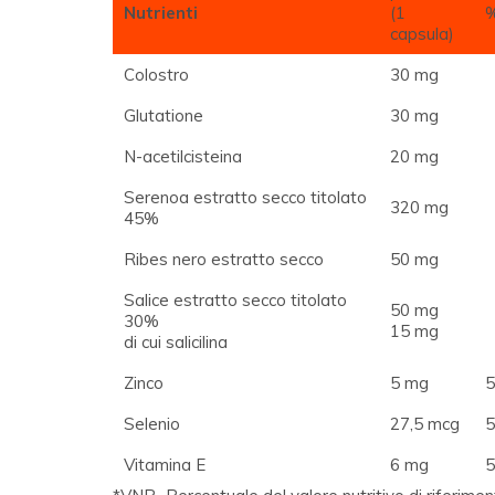
Nutrienti
(1
capsula)
Colostro
30 mg
Glutatione
30 mg
N-acetilcisteina
20 mg
Serenoa estratto secco titolato
320 mg
45%
Ribes nero estratto secco
50 mg
Salice estratto secco titolato
50 mg
30%
15 mg
di cui salicilina
Zinco
5 mg
Selenio
27,5 mcg
Vitamina E
6 mg