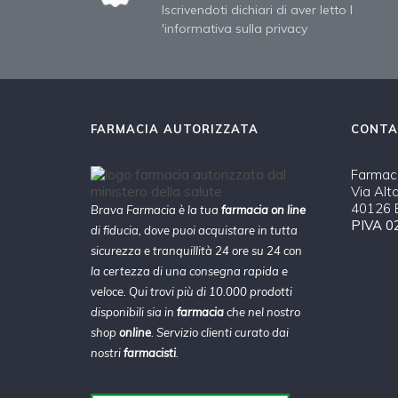
Iscrivendoti dichiari di aver letto l
'informativa sulla privacy
FARMACIA AUTORIZZATA
CONTA
Farmaci
Via Alt
40126 B
Brava Farmacia è la tua
farmacia on line
PIVA 0
di fiducia, dove puoi acquistare in tutta
sicurezza e tranquillità 24 ore su 24 con
la certezza di una consegna rapida e
veloce. Qui trovi più di 10.000 prodotti
disponibili sia in
farmacia
che nel nostro
shop
online
. Servizio clienti curato dai
nostri
farmacisti
.