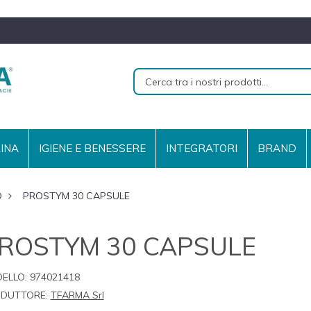
RINA
IGIENE E BENESSERE
INTEGRATORI
BRAND
O
PROSTYM 30 CAPSULE
ROSTYM 30 CAPSULE
ELLO:
974021418
DUTTORE:
TFARMA Srl