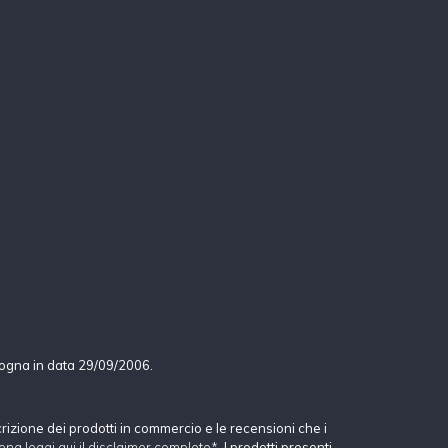
logna in data 29/09/2006.
crizione dei prodotti in commercio e le recensioni che i
ona leggi qui il disclaimer completo*
. I prodotti presenti