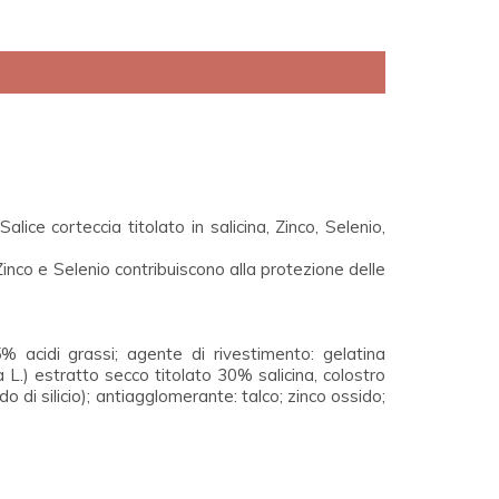
ice corteccia titolato in salicina, Zinco, Selenio,
 Zinco e Selenio contribuiscono alla protezione delle
 45% acidi grassi; agente di rivestimento: gelatina
a L.
) estratto secco titolato 30% salicina, colostro
do di silicio); antiagglomerante: talco; zinco ossido;