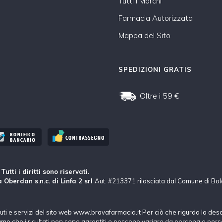
Tutti i Marchi
Farmacia Autorizzata
Mappa del Sito
SPEDIZIONI GRATIS
Oltre i 59 €
tti i diritti sono riservati.
 Oberdan s.n.c. di Linfa 2 srl
Aut. #213371 rilasciata dal Comune di Bo
nuti e servizi del sito web www.bravafarmacia.it Per ciò che rigurda la des
hiamo che
i risultati non sono garantiti e possono variare da persona a pers