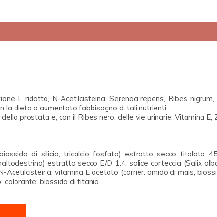
one-L ridotto, N-Acetilcisteina, Serenoa repens, Ribes nigrum, Sal
n la dieta o aumentato fabbisogno di tali nutrienti.
ella prostata e, con il Ribes nero, delle vie urinarie. Vitamina E,
r: biossido di silicio, tricalcio fosfato) estratto secco titolato
 maltodestrina) estratto secco E/D 1:4, salice corteccia (
Salix alb
N-Acetilcisteina, vitamina E acetato (carrier: amido di mais, biossi
; colorante: biossido di titanio.