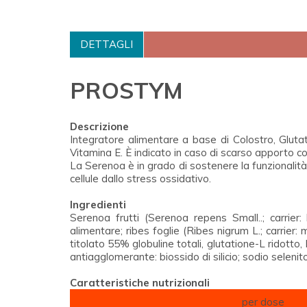
DETTAGLI
PROSTYM
Descrizione
Integratore alimentare a base di Colostro, Glutati
Vitamina E. È indicato in caso di scarso apporto co
La Serenoa è in grado di sostenere la funzionalità d
cellule dallo stress ossidativo.
Ingredienti
Serenoa frutti (
Serenoa repens Small.
.; carrie
alimentare; ribes foglie (
Ribes nigrum L.
; carrier:
titolato 55% globuline totali, glutatione-L ridotto, 
antiagglomerante: biossido di silicio; sodio selenito
Caratteristiche nutrizionali
per dose