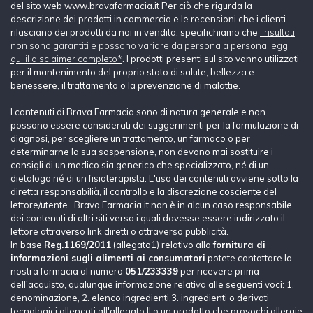
del sito web www.bravafarmacia.it Per ciò che rigurda la
descrizione dei prodotti in commercio e le recensioni che i clienti
rilasciano dei prodotti da noi in vendita, specifichiamo che
i risultati
non sono garantiti e possono variare da persona a persona leggi
qui il disclaimer completo*
. I prodotti presenti sul sito vanno utilizzati
per il mantenimento del proprio stato di salute, bellezza e
benessere, il trattamento o la prevenzione di malattie.
I contenuti di Brava Farmacia sono di natura generale e non
possono essere considerati dei suggerimenti per la formulazione di
diagnosi, per scegliere un trattamento, un farmaco o per
determinarne la sua sospensione, non devono mai sostituire i
consigli di un medico sia generico che specializzato, né di un
dietologo né di un fisioterapista. L'uso dei contenuti avviene sotto la
diretta responsabilià, il controllo e la discrezione cosciente del
lettore/utente. Brava Farmacia.it non è in alcun caso responsabile
dei contenuti di altri siti verso i quali dovesse essere indirizzato il
lettore attraverso link diretti o attraverso pubblicità.
In base
Reg.1169/2011
(allegato1) relativo alla
fornitura di
informazioni sugli alimenti ai consumatori
potete contattare la
nostra farmacia al numero
051/233339
per ricevere prima
dell'acquisto, qualunque informazione relativa alle seguenti voci: 1.
denominazione, 2. elenco ingredienti,3. ingredienti o derivati
tecnologici allencati all'allegato II o un prodotto che provochi allergie