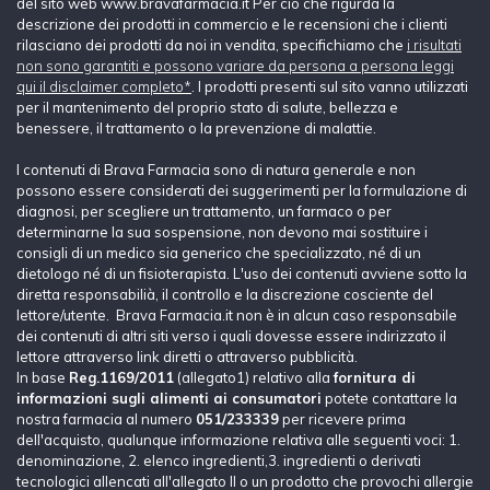
del sito web www.bravafarmacia.it Per ciò che rigurda la
descrizione dei prodotti in commercio e le recensioni che i clienti
rilasciano dei prodotti da noi in vendita, specifichiamo che
i risultati
non sono garantiti e possono variare da persona a persona leggi
qui il disclaimer completo*
. I prodotti presenti sul sito vanno utilizzati
per il mantenimento del proprio stato di salute, bellezza e
benessere, il trattamento o la prevenzione di malattie.
I contenuti di Brava Farmacia sono di natura generale e non
possono essere considerati dei suggerimenti per la formulazione di
diagnosi, per scegliere un trattamento, un farmaco o per
determinarne la sua sospensione, non devono mai sostituire i
consigli di un medico sia generico che specializzato, né di un
dietologo né di un fisioterapista. L'uso dei contenuti avviene sotto la
diretta responsabilià, il controllo e la discrezione cosciente del
lettore/utente. Brava Farmacia.it non è in alcun caso responsabile
dei contenuti di altri siti verso i quali dovesse essere indirizzato il
lettore attraverso link diretti o attraverso pubblicità.
In base
Reg.1169/2011
(allegato1) relativo alla
fornitura di
informazioni sugli alimenti ai consumatori
potete contattare la
nostra farmacia al numero
051/233339
per ricevere prima
dell'acquisto, qualunque informazione relativa alle seguenti voci: 1.
denominazione, 2. elenco ingredienti,3. ingredienti o derivati
tecnologici allencati all'allegato II o un prodotto che provochi allergie