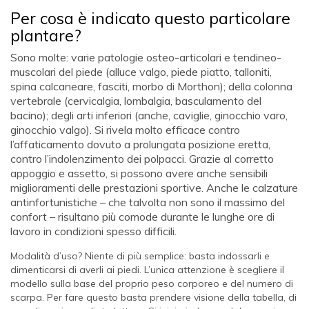
Per cosa è indicato questo particolare
plantare?
Sono molte: varie patologie osteo-articolari e tendineo-
muscolari del piede (alluce valgo, piede piatto, talloniti,
spina calcaneare, fasciti, morbo di Morthon); della colonna
vertebrale (cervicalgia, lombalgia, basculamento del
bacino); degli arti inferiori (anche, caviglie, ginocchio varo,
ginocchio valgo). Si rivela molto efficace contro
l’affaticamento dovuto a prolungata posizione eretta,
contro l’indolenzimento dei polpacci. Grazie al corretto
appoggio e assetto, si possono avere anche sensibili
miglioramenti delle prestazioni sportive. Anche le calzature
antinfortunistiche – che talvolta non sono il massimo del
confort – risultano più comode durante le lunghe ore di
lavoro in condizioni spesso difficili.
Modalità d’uso? Niente di più semplice: basta indossarli e
dimenticarsi di averli ai piedi. L’unica attenzione è scegliere il
modello sulla base del proprio peso corporeo e del numero di
scarpa. Per fare questo basta prendere visione della tabella, di