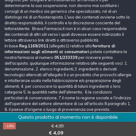
determinarne la sua sospensione, non devono mai sostituire i
consigli di un medico sia generico che specializzato, né di un
dietologo né di un fisioterapista. L'uso dei contenuti avviene sotto la
diretta responsabilià, il controllo e la discrezione cosciente del
lettore/utente. Brava Farmacia.it non è in alcun caso responsabile
dei contenuti di altri siti verso i quali dovesse essere indirizzato il
lettore attraverso link diretti o attraverso pubblicità.
In base
Reg.1169/2011
(allegato1) relativo alla
fornitura di
informazioni sugli alimenti ai consumatori
potete contattare la
nostra farmacia al numero
051/233339
per ricevere prima
dell'acquisto, qualunque informazione relativa alle seguenti voci: 1.
denominazione, 2. elenco ingredienti,3. ingredienti o derivati
tecnologici allencati all'allegato II o un prodotto che provochi allergie
e intolleranze usato nella fabbricazione e/o preparazione degli
alimenti, 4. per conoscere la quantità di taluni ingredienti o loro
categorie 5. le quantità nette dell'alimento, 6.le condizioni
particolari di conservazione, 7.il nome la regione sociale e l'indirizzo
dell'operatore del settore alimentare di cui all'articolo 8 paragrafo 1,
8. il paese d'origene o luogo di provenienza ove previsto
dall'articolo 26, 9. le istruzioni per l'uso, 9. la dichiarazione
Questo prodotto al momento non è disponibile
nutrizionale, 10. il titolo alcolimetrico e volumetrico effettivo.
€ 4,99
-18%
Lascia un messaggio
€ 4,09