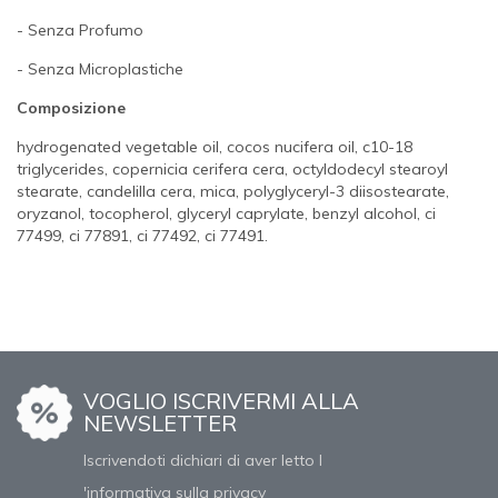
- Senza Profumo
- Senza Microplastiche
Composizione
hydrogenated vegetable oil, cocos nucifera oil, c10-18
triglycerides, copernicia cerifera cera, octyldodecyl stearoyl
stearate, candelilla cera, mica, polyglyceryl-3 diisostearate,
oryzanol, tocopherol, glyceryl caprylate, benzyl alcohol, ci
77499, ci 77891, ci 77492, ci 77491.
VOGLIO ISCRIVERMI ALLA
NEWSLETTER
Iscrivendoti dichiari di aver letto l
'informativa sulla privacy