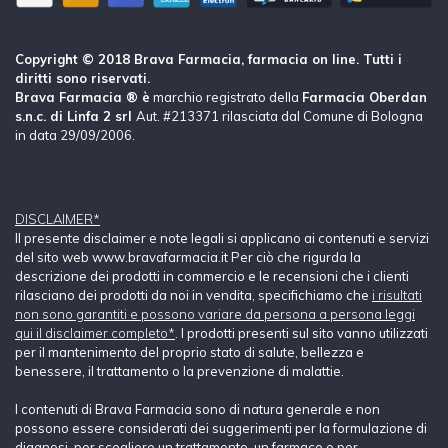
Copyright © 2018 Brava Farmacia, farmacia on line. Tutti i
diritti sono riservati.
Brava Farmacia ® è
marchio registrato della
Farmacia Oberdan
s.n.c. di Linfa 2 srl
Aut. #213371 rilasciata dal Comune di Bologna
in data 29/09/2006.
DISCLAIMER*
Il presente disclaimer e note legali si applicano ai contenuti e servizi
del sito web www.bravafarmacia.it Per ciò che rigurda la
descrizione dei prodotti in commercio e le recensioni che i clienti
rilasciano dei prodotti da noi in vendita, specifichiamo che
i risultati
non sono garantiti e possono variare da persona a persona leggi
qui il disclaimer completo*
. I prodotti presenti sul sito vanno utilizzati
per il mantenimento del proprio stato di salute, bellezza e
benessere, il trattamento o la prevenzione di malattie.
I contenuti di Brava Farmacia sono di natura generale e non
possono essere considerati dei suggerimenti per la formulazione di
diagnosi, per scegliere un trattamento, un farmaco o per